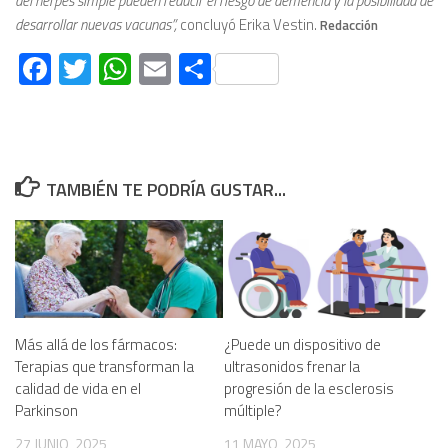
del herpes simple pueden reducir el riesgo de demencia y la posibilidad de
desarrollar nuevas vacunas”,
concluyó Erika Vestin.
Redacción
Facebook
Twitter
WhatsApp
Email
Compartir
TAMBIÉN TE PODRÍA GUSTAR...
Más allá de los fármacos:
¿Puede un dispositivo de
Terapias que transforman la
ultrasonidos frenar la
calidad de vida en el
progresión de la esclerosis
Parkinson
múltiple?
27 JUNIO, 2025
11 MAYO, 2025