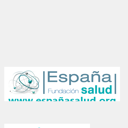
Gestionar consentimiento de
las cookies
Para ofrecer las mejores experiencias, utilizamos tecnologías como las
cookies para almacenar y/o acceder a la información del dispositivo. El
consentimiento de estas tecnologías nos permitirá procesar datos como el
comportamiento de navegación o las identificaciones únicas en este sitio. No
consentir o retirar el consentimiento, puede afectar negativamente a ciertas
características y funciones.
Aceptar
Denegar
Ver preferencias
Política de cookies
Declaración de privacidad
Impressum