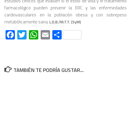
estudios clínicos que evalúen si el estilo de vida y el tratamiento
farmacológico pueden prevenir la ERC y las enfermedades
cardiovasculares en la población obesa y con sobrepeso
metabólicamente sana.
L.D.B./M.T.T. (SyM)
Facebook
Twitter
WhatsApp
Email
Compartir
TAMBIÉN TE PODRÍA GUSTAR...