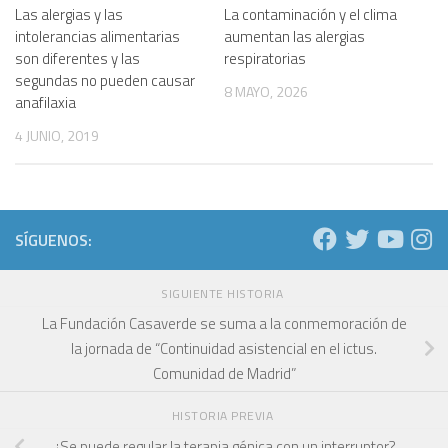
Las alergias y las
La contaminación y el clima
intolerancias alimentarias
aumentan las alergias
son diferentes y las
respiratorias
segundas no pueden causar
8 MAYO, 2026
anafilaxia
4 JUNIO, 2019
SÍGUENOS:
SIGUIENTE HISTORIA
La Fundación Casaverde se suma a la conmemoración de
la jornada de “Continuidad asistencial en el ictus.
Comunidad de Madrid”
HISTORIA PREVIA
¿Se puede regular la terapia génica con un interruptor?