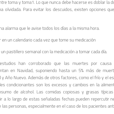
ntre toma y toma1. Lo que nunca debe hacerse es doblar la d
a olvidada. Para evitar los descuidos, existen opciones que
na alarma que le avise todos los días a la misma hora.
 en un calendario cada vez que tome su medicación
r un pastillero semanal con la medicación a tomar cada día.
 estudios han corroborado que las muertes por causa 
entan en Navidad, suponiendo hasta un 5% más de muert
 y Año Nuevo. Además de otros factores, como el frío y el es
ales condicionantes son los excesos y cambios en la aliment
nsumo de alcohol. Las comidas copiosas y grasas típicas
r a lo largo de estas señaladas fechas pueden repercutir n
e las personas, especialmente en el caso de los pacientes ant