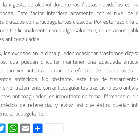
 la ingesta de alcohol durante las fiestas navideñas es 
pocas. Este factor interfiere altamente con el nivel de 
es tratados con anticoagulantes clásicos. Por esta razón, la 
nda tradicionalmente como algo saludable, no es aconsejable
es anticoagulados.
 los excesos en la dieta pueden ocasionar trastornos digest
os, que pueden dificultar mantener una adecuada antico
as también intentan paliar los efectos de las comidas 
entos antiácidos. No obstante, este tipo de tratamient
ir en el tratamiento con anticoagulantes tradicionales o antivi
entes anticoagulados, es importante no tomar fármacos que n
médico de referencia, y evitar así que éstos puedan int
ento anticoagulante.
acebook
Twitter
WhatsApp
Email
Compartir