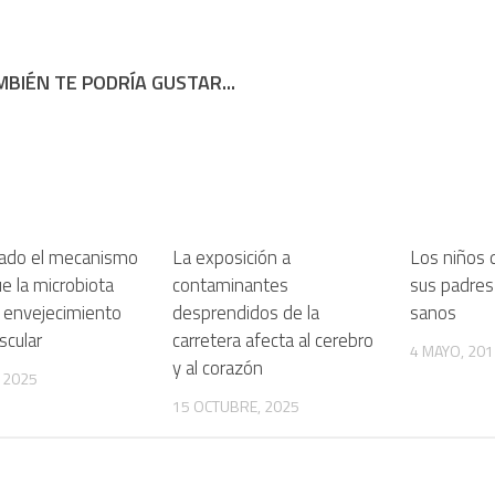
BIÉN TE PODRÍA GUSTAR...
icado el mecanismo
La exposición a
Los niños
ue la microbiota
contaminantes
sus padres
l envejecimiento
desprendidos de la
sanos
scular
carretera afecta al cerebro
4 MAYO, 201
y al corazón
, 2025
15 OCTUBRE, 2025