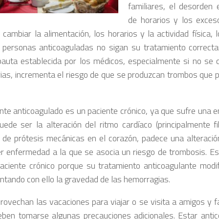
familiares, el desorden 
de horarios y los exce
l cambiar la alimentación, los horarios y la actividad física,
 personas anticoaguladas no sigan su tratamiento correct
pauta establecida por los médicos, especialmente si no se
ias, incrementa el riesgo de que se produzcan trombos que 
ente anticoagulado es un paciente crónico, ya que sufre una 
ede ser la alteración del ritmo cardíaco (principalmente fibr
 de prótesis mecánicas en el corazón, padece una alteración
er enfermedad a la que se asocia un riesgo de trombosis. Es
aciente crónico porque su tratamiento anticoagulante modifi
ntando con ello la gravedad de las hemorragias.
provechan las vacaciones para viajar o se visita a amigos y f
deben tomarse algunas precauciones adicionales. Estar anti