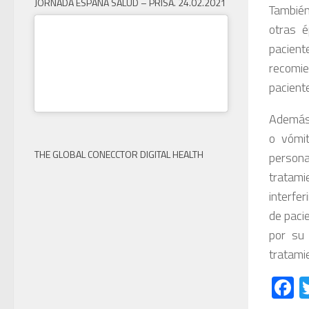
JORNADA ESPAÑA SALUD – PRISA. 24.02.2021
También
otras é
pacient
recomie
pacient
Además,
o vómit
THE GLOBAL CONECCTOR DIGITAL HEALTH
person
tratami
interfer
de paci
por su 
tratami
F