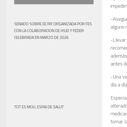
impedim
-Asegur
SENADO SOBRE EE RR ORGANIZADA POR FES
alguno m
CON LA COLABORACION DE HSJD Y FEDER
CELEBRADA EN MARZO DE 2026
-Llevar
recomen
además,
antes de
-Una ve
día a dí
Especial
alterad
TOT ES MOU, ESPAI DE SALUT
medicac
tomar l