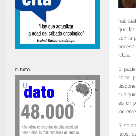
habitua
que las
con la 
necesar
ictus.
El paci
EL DATO
como pu
dispone
cualqui
es un p
increme
Si se a
lejos, 