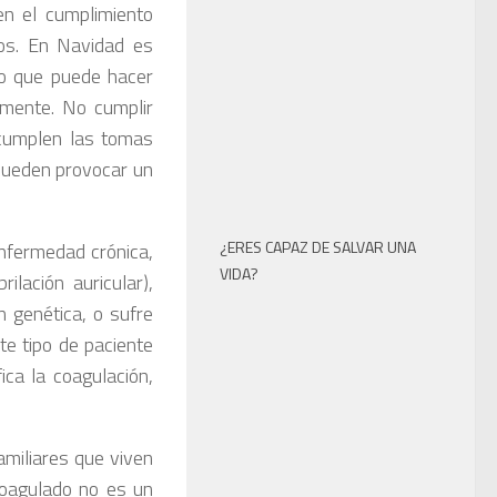
en el cumplimiento
sos. En Navidad es
 lo que puede hacer
amente. No cumplir
 cumplen las tomas
pueden provocar un
¿ERES CAPAZ DE SALVAR UNA
enfermedad crónica,
VIDA?
ilación auricular),
 genética, o sufre
te tipo de paciente
ca la coagulación,
amiliares que viven
coagulado no es un