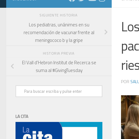
SIGUIENTE HISTORIA
Los
Los pediatras, unánimes en su
recomendación de vacunar frente al
pac
meningococo b y la gripe
HISTORIA PREVIA
rie
El Vall d’Hebron Institut de Recerca se
suma al #GivingTuesday
POR
SALU
LA CITA