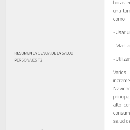
horas e
una tom
como:
-Usar u
-Marcar
RESUMEN LA CIENCIA DE LA SALUD
-Utiliza
PERSONAJES T2
Varios
increm
Navidad
princip
alto co
consumi
salud d