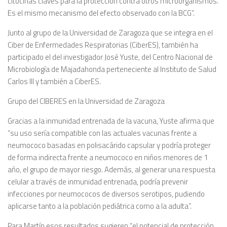
citocinas claves para la protección contra otros microorganismos.
Es el mismo mecanismo del efecto observado con la BCG”.
Junto al grupo de la Universidad de Zaragoza que se integra en el
Ciber de Enfermedades Respiratorias (CiberES), también ha
participado el del investigador José Yuste, del Centro Nacional de
Microbiología de Majadahonda perteneciente al Instituto de Salud
Carlos III y también a CiberES.
Grupo del CIBERES en la Universidad de Zaragoza
Gracias a la inmunidad entrenada de la vacuna, Yuste afirma que
“su uso sería compatible con las actuales vacunas frente a
neumococo basadas en polisacárido capsular y podría proteger
de forma indirecta frente a neumococo en niños menores de 1
año, el grupo de mayor riesgo. Además, al generar una respuesta
celular a través de inmunidad entrenada, podría prevenir
infecciones por neumococos de diversos serotipos, pudiendo
aplicarse tanto a la población pediátrica como a la adulta”.
Para Martín esos resultados sugieren “el potencial de protección