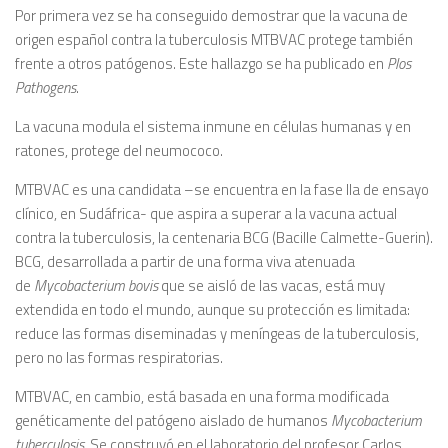
Por primera vez se ha conseguido demostrar que la vacuna de
origen español contra la tuberculosis MTBVAC protege también
frente a otros patógenos. Este hallazgo se ha publicado en
Plos
Pathogens
.
La vacuna modula el sistema inmune en células humanas y en
ratones, protege del neumococo.
MTBVAC es una candidata –se encuentra en la fase IIa de ensayo
clínico, en Sudáfrica- que aspira a superar a la vacuna actual
contra la tuberculosis, la centenaria BCG (Bacille Calmette-Guerin).
BCG, desarrollada a partir de una forma viva atenuada
de
Mycobacterium bovis
que se aisló de las vacas, está muy
extendida en todo el mundo, aunque su protección es limitada:
reduce las formas diseminadas y meníngeas de la tuberculosis,
pero no las formas respiratorias.
MTBVAC, en cambio, está basada en una forma modificada
genéticamente del patógeno aislado de humanos
Mycobacterium
tuberculosis
. Se construyó en el laboratorio del profesor Carlos