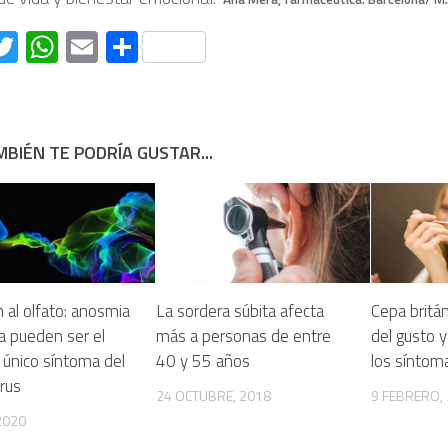
acebook
Twitter
WhatsApp
Email
Compartir
BIÉN TE PODRÍA GUSTAR...
 al olfato: anosmia
La sordera súbita afecta
Cepa britán
a pueden ser el
más a personas de entre
del gusto y
 único síntoma del
40 y 55 años
los sínto
rus
24 OCTUBRE, 2018
9 FEBRERO,
 2020