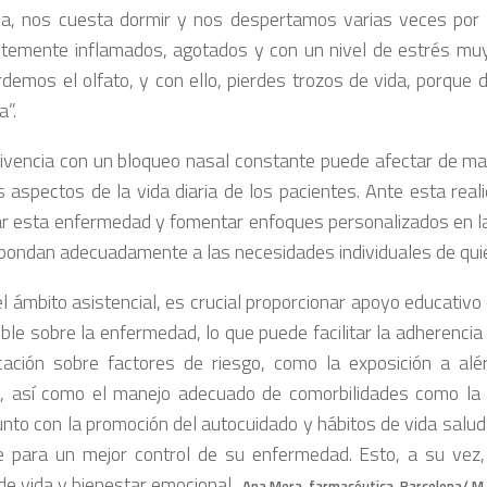
a, nos cuesta dormir y nos despertamos varias veces por
temente inflamados, agotados y con un nivel de estrés muy 
demos el olfato, y con ello, pierdes trozos de vida, porque d
a”.
ivencia con un bloqueo nasal constante puede afectar de man
s aspectos de la vida diaria de los pacientes. Ante esta real
izar esta enfermedad y fomentar enfoques personalizados en la
pondan adecuadamente a las necesidades individuales de qui
l ámbito asistencial, es crucial proporcionar apoyo educativo 
ble sobre la enfermedad, lo que puede facilitar la adherencia
ación sobre factores de riesgo, como la exposición a alér
, así como el manejo adecuado de comorbilidades como la rin
unto con la promoción del autocuidado y hábitos de vida salu
e para un mejor control de su enfermedad. Esto, a su vez
 de vida y bienestar emocional.
Ana Mera, farmacéutica. Barcelona/ M.