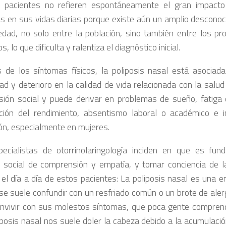
 pacientes no refieren espontáneamente el gran impacto
s en sus vidas diarias porque existe aún un amplio desconoc
dad, no solo entre la población, sino también entre los pro
os, lo que dificulta y ralentiza el diagnóstico inicial.
de los síntomas físicos, la poliposis nasal está asociad
dad y deterioro en la calidad de vida relacionada con la salud
sión social y puede derivar en problemas de sueño, fatiga c
ción del rendimiento, absentismo laboral o académico e 
ón, especialmente en mujeres.
ecialistas de otorrinolaringología inciden en que es fu
io social de comprensión y empatía, y tomar conciencia de l
el día a día de estos pacientes: La poliposis nasal es una e
se suele confundir con un resfriado común o un brote de ale
 convivir con sus molestos síntomas, que poca gente compren
iposis nasal nos suele doler la cabeza debido a la acumulac