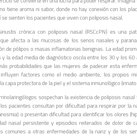
ercicio se convierte en una lucha para poder respirar. Imagin
no tiene aroma ni sabor, donde no hay conexión con los plac
í se sienten los pacientes que viven con poliposis nasal.
sinustis crónica con poliposis nasal (RSCcPN) es una pato
 que afecta a las mucosas de los senos nasales y parana
ón de pólipos o masas inflamatorias benignas. La edad prome
 y la edad media de diagnóstico oscila entre los 30 y los 6
más probabilidades que las mujeres de padecer esta enfer
influyen factores como el medio ambiente, los propios m
la capa protectora de la piel y el sistema inmunológico (innato
rrinolaringólogos sospechan la existencia de poliposis nasa
los pacientes consultan por dificultad para respirar por la na
anosmia) o presentan dificultad para identificar los olores (h
ad nasal persistente y episodios reiterados de dolor de c
s comunes a otras enfermedades de la nariz y de los sen