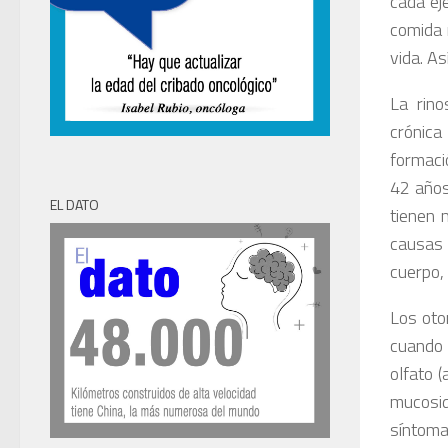
cada ej
comida 
vida. As
La rino
crónica
formaci
42 años
EL DATO
tienen 
causas 
cuerpo, 
Los oto
cuando 
olfato (
mucosid
síntoma