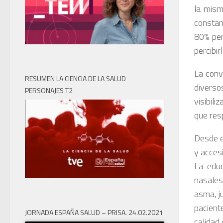
la mism
constan
80% per
percibirl
La conv
RESUMEN LA CIENCIA DE LA SALUD
diverso
PERSONAJES T2
visibil
que res
Desde e
y accesi
La educ
nasales
asma, j
pacient
JORNADA ESPAÑA SALUD – PRISA. 24.02.2021
calidad