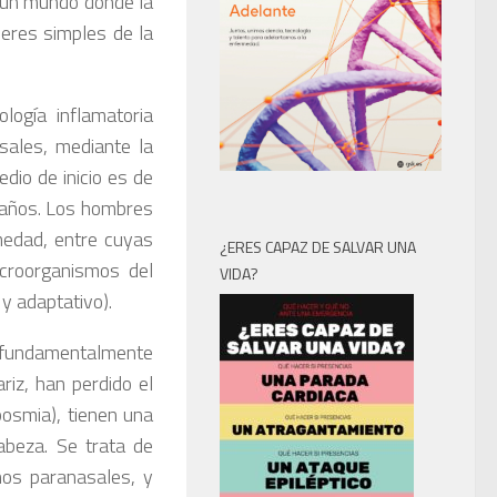
a un mundo donde la
eres simples de la
logía inflamatoria
sales, mediante la
dio de inicio es de
0 años. Los hombres
medad, entre cuyas
¿ERES CAPAZ DE SALVAR UNA
icroorganismos del
VIDA?
 y adaptativo).
l fundamentalmente
riz, han perdido el
iposmia), tienen una
abeza. Se trata de
os paranasales, y