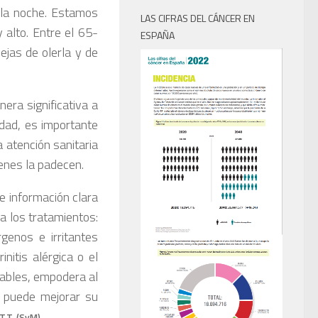
 la noche. Estamos
LAS CIFRAS DEL CÁNCER EN
alto. Entre el 65-
ESPAÑA
ejas de olerla y de
era significativa a
idad, es importante
 atención sanitaria
enes la padecen.
e información clara
 a los tratamientos:
genos e irritantes
itis alérgica o el
dables, empodera al
, puede mejorar su
T.T. (SyM)