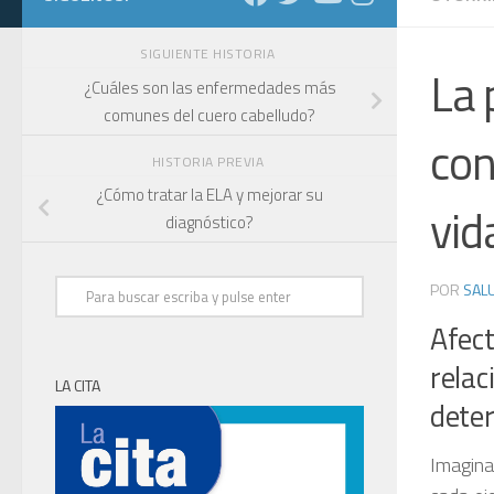
SIGUIENTE HISTORIA
La 
¿Cuáles son las enfermedades más
comunes del cuero cabelludo?
con
HISTORIA PREVIA
¿Cómo tratar la ELA y mejorar su
vid
diagnóstico?
POR
SALU
Afect
rela
LA CITA
deter
Imagina