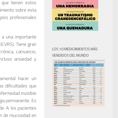
 que tienen estos
imiento sobre esta
pios profesionales
a a una importante
 (CVRS). Tiene gran
LOS 10 MEDICAMENTOS MÁS
rónica, cansancio,
VENDIDOS DEL MUNDO
incluso ansiedad y
ndamental hacer un
as dificultades que
nfermedad invisible
rgia permanente. Es
de. A los pacientes
ión de mucosidad en