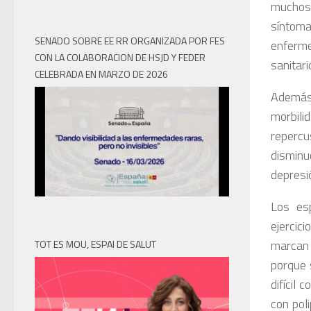
muchos
síntoma
SENADO SOBRE EE RR ORGANIZADA POR FES
enferme
CON LA COLABORACION DE HSJD Y FEDER
sanitari
CELEBRADA EN MARZO DE 2026
Además 
morbili
repercu
disminu
depresi
Los esp
ejercic
marcan 
TOT ES MOU, ESPAI DE SALUT
porque 
difícil
con pol