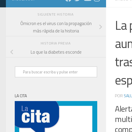
SIGUIENTE HISTORIA
La 
Ómicron es el virus con la propagación
más rápida de la historia
aum
HISTORIA PREVIA
Lo que la diabetes esconde
tra
esp
POR
SALU
LA CITA
Aler
mult
comp