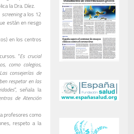
plica la Dra. Díez.
n
screening
a los 12
que están en riesgo
cos) en los centros
cursos. “
Es crucial
os, como colegios,
 Las consejerías de
ben respetar en las
vidades
”, señala la
entros de Atención
o a profesores como
ones, respeto a la