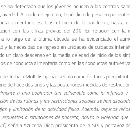
 se ha detectado que los jóvenes acuden a los centros sani
ravedad. A modo de ejemplo, la pérdida de peso en pacientes
ucta alimentaria es, tras el inicio de la pandemia, hasta u
ción con las cifras previas del 20%. En relación con la in
, a lo largo de la última década se ha evidenciado el au
d y la necesidad de ingreso en unidades de cuidados intensi
do un claro descenso en la media de edad de inicio de los sín
nos de conducta alimentaria como en las conductas autolesiva
o de Trabajo Multidisciplinar señala como factores precipitant
iario de hace dos años y las posteriores medidas de restricció
almente a una población tan vulnerable como la infancia y l
ción de las rutinas y las restricciones sociales se han asociad
gías y limitación de la actividad física. Además, algunos niño
 expuestos a situaciones de pobreza, abuso o violencia que
ia
”, señala Azucena Díez, presidenta de la SPI y portavoz d