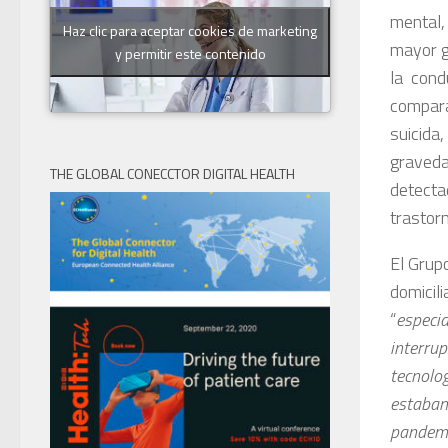
mental,
Haz clic para aceptar cookies de marketing
mayor g
y permitir este contenido
la cond
compara
suicida
graveda
THE GLOBAL CONECCTOR DIGITAL HEALTH
detecta
trastor
El Grup
domicil
“
especi
interrup
tecnolo
estaban
pandem