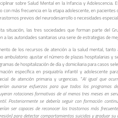
sciplinar sobre Salud Mental en la Infancia y Adolescencia. 
o con más frecuencia en la etapa adolescente, en pacientes 
trastornos previos del neurodesarrollo o necesidades especial
ta situación, las tres sociedades que forman parte del Grup
n a las autoridades sanitarias una serie de estrategias de mej
ento de los recursos de atención a la salud mental, tanto a
o ambulatorio: ajustar el número de plazas hospitalarias y s
gramas de hospitalización de día y domiciliaria para casos sel
mación específica en psiquiatría infantil y adolescente par
ecial de atención primaria y urgencias. “
Al igual que ocur
erían aunarse esfuerzos para que todos los programas de
luyeran rotaciones formativas de al menos tres meses en servi
antil. Posteriormente se debería seguir con formación contin
erían ser capaces de reconocer los trastornos más frecuente
resión) para detectar comportamientos suicidas y graduar su r