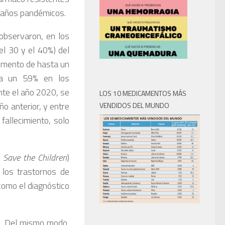
s años pandémicos.
 observaron, en los
l 30 y el 40%) del
remento de hasta un
ta un 59% en los
te el año 2020, se
LOS 10 MEDICAMENTOS MÁS
o anterior, y entre
VENDIDOS DEL MUNDO
fallecimiento, solo
o
Save the Children
)
 los trastornos de
como el diagnóstico
). Del mismo modo,