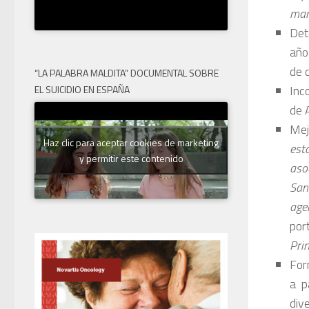
man
Det
año
de 
“LA PALABRA MALDITA” DOCUMENTAL SOBRE
Inc
EL SUICIDIO EN ESPAÑA
de 
Mej
Haz clic para aceptar cookies de marketing
est
y permitir este contenido
aso
San
age
por
Pri
For
a p
dive