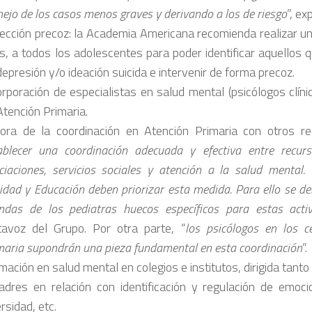
ejo de los casos menos graves y derivando a los de riesgo
”, ex
ección precoz: la Academia Americana recomienda realizar u
s, a todos los adolescentes para poder identificar aquellos 
depresión y/o ideación suicida e intervenir de forma precoz.
orporación de especialistas en salud mental (psicólogos clíni
Atención Primaria.
ora de la coordinación en Atención Primaria con otros re
ablecer una coordinación adecuada y efectiva entre recurs
ciaciones, servicios sociales y atención a la salud mental.
idad y Educación deben priorizar esta medida. Para ello se de
ndas de los pediatras huecos específicos para estas acti
tavoz del Grupo. Por otra parte, “
los psicólogos en los c
maria supondrán una pieza fundamental en esta coordinación
”.
mación en salud mental en colegios e institutos, dirigida tant
adres en relación con identificación y regulación de emoci
rsidad, etc.