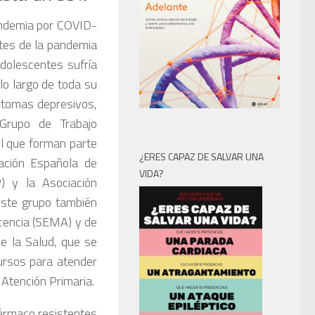
pandemia por COVID-
tes de la pandemia
dolescentes sufría
o largo de toda su
íntomas depresivos,
 Grupo de Trabajo
el que forman parte
¿ERES CAPAZ DE SALVAR UNA
iación Española de
VIDA?
) y la Asociación
este grupo también
scencia (SEMA) y de
de la Salud, que se
ursos para atender
 Atención Primaria.
fármaco resistentes