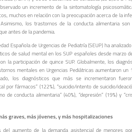
bservado un incremento de la sintomatología psicosomátic
icos, muchos en relación con la preocupación acerca de la inf
Asimismo, los trastornos de la conducta alimentaria son
que antes de la pandemia.
edad Española de Urgencias de Pediatría (SEUP) ha analizado 
ticos de salud mental en los SUP españoles desde marzo 
on la participación de quince SUP. Globalmente, los diagnós
stornos mentales en Urgencias Pediátricas aumentaron un 1
ado, los diagnósticos que más se incrementaron fueron:
al por fármacos” (122%), “suicidio/intento de suicidio/ideació
rno de conducta alimentaria” (40%), “depresión” (19%) y “cri
ás graves, más jóvenes, y más hospitalizaciones
 del aumento de la demanda asistencial de menores po