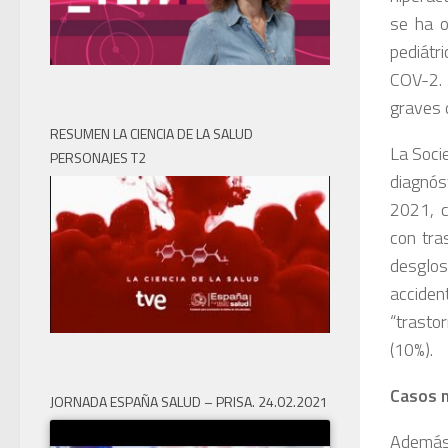
se ha o
pediátr
COV-2. 
graves 
RESUMEN LA CIENCIA DE LA SALUD
La Soci
PERSONAJES T2
diagnós
2021, c
con tra
desglos
accident
“trasto
(10%).
Casos m
JORNADA ESPAÑA SALUD – PRISA. 24.02.2021
Además