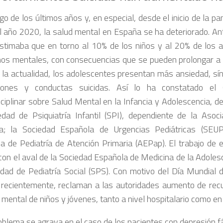
rgo de los últimos años y, en especial, desde el inicio de la 
l año 2020, la salud mental en España se ha deteriorado. An
stimaba que en torno al 10% de los niños y al 20% de los a
nos mentales, con consecuencias que se pueden prolongar a l
n la actualidad, los adolescentes presentan más ansiedad, s
siones y conductas suicidas. Así lo ha constatado el
sciplinar sobre Salud Mental en la Infancia y Adolescencia, d
edad de Psiquiatría Infantil (SPI), dependiente de la Asoc
ía; la Sociedad Española de Urgencias Pediátricas (SEUP
a de Pediatría de Atención Primaria (AEPap). El trabajo de 
con el aval de la Sociedad Española de Medicina de la Adole
edad de Pediatría Social (SPS). Con motivo del Día Mundial 
 recientemente, reclaman a las autoridades aumento de rec
 mental de niños y jóvenes, tanto a nivel hospitalario como en
oblema se agrava en el caso de los pacientes con depresión 