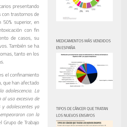
tarios presentando
 con trastornos de
n 50% superior, en
toxicación con fin
mento de casos, su
MEDICAMENTOS MÁS VENDIDOS
vos. También se ha
EN ESPAÑA
tomas, tanto en los
s.
es el confinamiento
n, que han afectado
a adolescencia. La
o al uso excesivo de
s y adolescentes ya
TIPOS DE CÁNCER QUE TRATAN
 empeoraron con la
LOS NUEVOS ENSAYOS
el Grupo de Trabajo