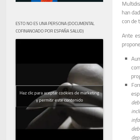
Multidi
han dad
con de 
ESTO NO ES UNA PERSONA (DOCUMENTAL
COFINANCIADO POR ESPAÑA SALUD)
Ante es
propone
Aum
com
pro
For
esp
Haz clic para aceptar cookies de marketing
y permitir este contenido
deb
inc
inf
deb
dep