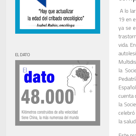
A lo la
19 en e
ya se e
trastor
vida. E
autole
EL DATO
Multidi
la Soci
Pediatr
Español
cuenta 
la Soci
celebró
la salud
Este pr