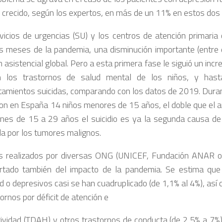
 crecido, según los expertos, en más de un 11% en estos do
vicios de urgencias (SU) y los centros de atención primaria
s meses de la pandemia, una disminución importante (entre e
 asistencial global. Pero a esta primera fase le siguió un inc
 los trastornos de salud mental de los niños, y has
amientos suicidas, comparando con los datos de 2019. Duran
ron en España 14 niños menores de 15 años, el doble que el añ
enes de 15 a 29 años el suicidio es ya la segunda causa de 
a por los tumores malignos.
s realizados por diversas ONG (UNICEF, Fundación ANAR 
rtado también del impacto de la pandemia. Se estima que
d o depresivos casi se han cuadruplicado (de 1,1% al 4%), así 
ornos por déficit de atención e
tividad (TDAH) y otros trastornos de conducta (de 2,5% a 7%