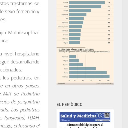
Estos trastornos se
de sexo femenino y
es.
o Multidisciplinar
ora:
 nivel hospitalario
eguir desarrollando
eccionados.
a los pediatras, en
re en otros países,
 MIR de Pediatría
cios de psiquiatría
EL PERIÓDICO
uada. Los pediatras
s (ansiedad, TDAH,
iesgo, enfocando el