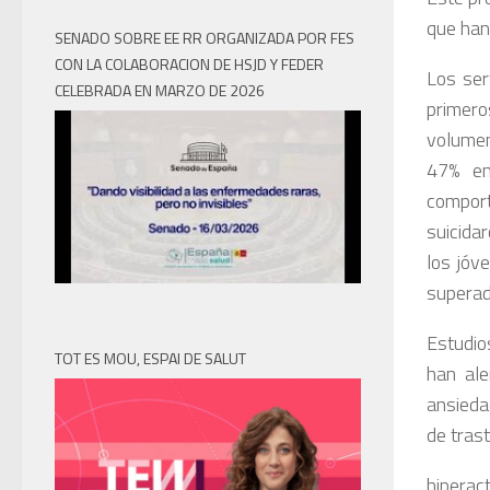
que han
SENADO SOBRE EE RR ORGANIZADA POR FES
CON LA COLABORACION DE HSJD Y FEDER
Los ser
CELEBRADA EN MARZO DE 2026
primero
volumen
47% en
comport
suicida
los jóv
superad
Estudio
TOT ES MOU, ESPAI DE SALUT
han ale
ansieda
de trast
hiperac