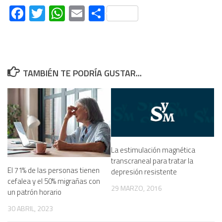
Facebook
Twitter
WhatsApp
Email
Compartir
TAMBIÉN TE PODRÍA GUSTAR...
La estimulación magnética
transcraneal para tratar la
El 71% de las personas tienen
depresión resistente
cefalea y el 50% migrañas con
29 MARZO, 2016
un patrón horario
30 ABRIL, 2023