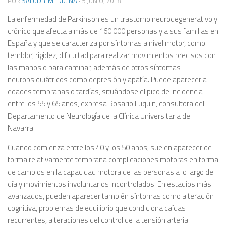
POR
SALUD Y MEDICINA
·
5 JUNIO, 2018
La enfermedad de Parkinson es un trastorno neurodegenerativo y
crónico que afecta a más de 160.000 personas
y a sus familias en
España y que se caracteriza por síntomas a nivel motor, como
temblor, rigidez, dificultad para realizar movimientos precisos con
las manos o para caminar, además de otros síntomas
neuropsiquiátricos como depresión y apatía. Puede aparecer a
edades tempranas o tardías, situándose el pico de incidencia
entre los 55 y 65 años, expresa Rosario Luquin, consultora del
Departamento de Neurología de la Clínica Universitaria de
Navarra.
Cuando comienza entre los 40 y los 50 años, suelen aparecer de
forma relativamente temprana complicaciones motoras en forma
de cambios en la capacidad motora de las personas a lo largo del
día y movimientos involuntarios incontrolados. En estadios más
avanzados, pueden aparecer también síntomas como alteración
cognitiva, problemas de equilibrio que condiciona caídas
recurrentes, alteraciones del control de la tensión arterial