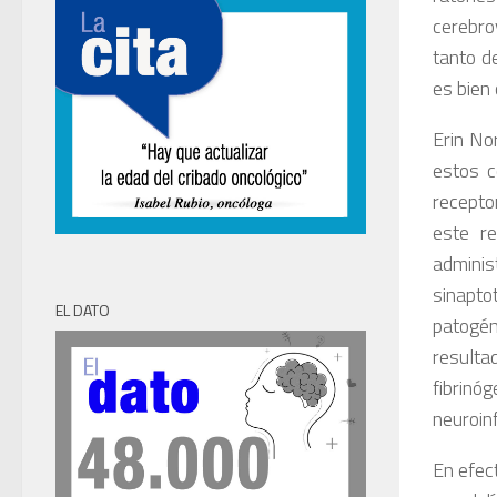
cerebro
tanto de
es bien 
Erin No
estos c
recepto
este re
adminis
sinapto
EL DATO
patogén
resulta
fibrinó
neuroin
En efec