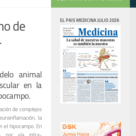
mo de
EL PAIS MEDICINA JULIO 2026
r
delo animal
scular en la
ipocampo.
mación de complejos
uroinflamación, la
en el hipocampo. En
 por vía intra-