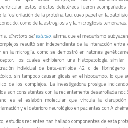
ventricular, estos efectos deletéreos fueron acompañados
 la fosforilación de la proteína tau, cuyo papel en la patofisi
conocido, como de la astrogliosis y la microgliosis tempranas.
rris,
directora del
estudio
, afirma que el mecanismo subyacent
omplejos resultó ser independiente de la interacción entre 
r en la microglía, como se demostró en ratones genéticame
ceptor, los cuales exhibieron una histopatología similar. 
tración individual de beta-amiloide 42 o de fibrinógeno
tóxico, sin tampoco causar gliosis en el hipocampo, lo que s
ico de los complejos. La investigadora prosigue indicand
dos son consistentes con la recientemente desarrollada noció
geno es el eslabón molecular que vincula la disrupción 
flamación y el deterioro neurológico en pacientes con Alzheime
to, estudios recientes han hallado componentes de esta prot