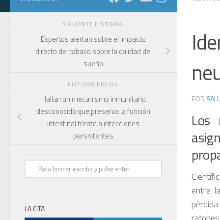
SIGUIENTE HISTORIA
Ide
Expertos alertan sobre el impacto
directo del tabaco sobre la calidad del
neu
sueño
HISTORIA PREVIA
POR
SALU
Hallan un mecanismo inmunitario
desconocido que preserva la función
Los 
intestinal frente a infecciones
asig
persistentes
propa
Científ
entre l
pérdida
LA CITA
ratone