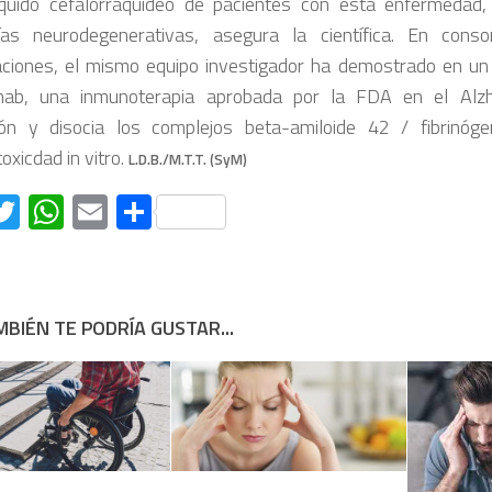
íquido cefalorraquídeo de pacientes con esta enfermedad
ías neurodegenerativas, asegura la científica. En cons
ciones, el mismo equipo investigador ha demostrado en un 
mab, una inmunoterapia aprobada por la FDA en el Alzh
ón y disocia los complejos beta-amiloide 42 / fibrinóge
oxicdad in vitro.
L.D.B./M.T.T. (SyM)
acebook
Twitter
WhatsApp
Email
Compartir
BIÉN TE PODRÍA GUSTAR...