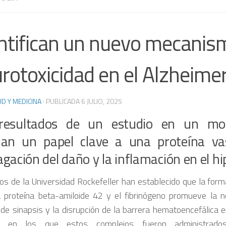
ntifican un nuevo mecanis
rotoxicidad en el Alzheime
D Y MEDICINA
· PUBLICADA
6 JULIO, 2025
resultados de un estudio en un mo
nan un papel clave a una proteína va
gación del daño y la inflamación en el h
icos de la Universidad Rockefeller han establecido que la for
a proteína beta-amiloide 42 y el fibrinógeno promueve la ne
 de sinapsis y la disrupción de la barrera hematoencefálica 
s en los que estos complejos fueron administrados