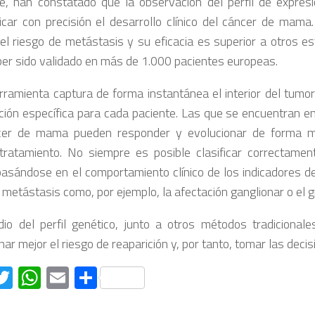
e, han constatado que la observación del perfil de expres
icar con precisión el desarrollo clínico del cáncer de mama
 el riesgo de metástasis y su eficacia es superior a otros e
ber sido validado en más de 1.000 pacientes europeas.
rramienta captura de forma instantánea el interior del tumo
ción específica para cada paciente. Las que se encuentran e
cer de mama pueden responder y evolucionar de forma m
ratamiento. No siempre es posible clasificar correctame
sándose en el comportamiento clínico de los indicadores de
metástasis como, por ejemplo, la afectación ganglionar o el g
dio del perfil genético, junto a otros métodos tradicional
ar mejor el riesgo de reaparición y, por tanto, tomar las dec
acebook
Twitter
WhatsApp
Email
Compartir