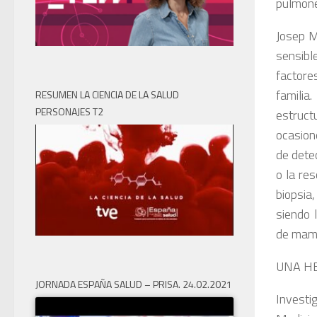
pulmon
Josep M
sensibl
factore
familia
RESUMEN LA CIENCIA DE LA SALUD
PERSONAJES T2
estruct
ocasion
de dete
o la re
biopsia
siendo 
de mam
UNA HE
JORNADA ESPAÑA SALUD – PRISA. 24.02.2021
Investi