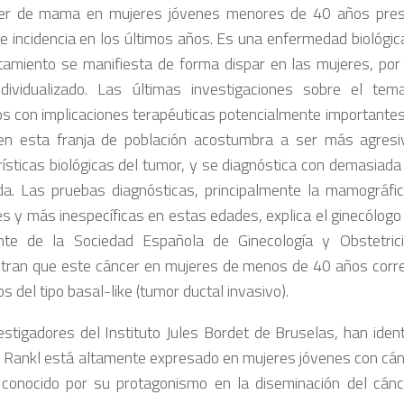
er de mama en mujeres jóvenes menores de 40 años pre
te incidencia en los últimos años. Es una enfermedad biológi
amiento se manifiesta de forma dispar en las mujeres, por 
ndividualizado. Las últimas investigaciones sobre el te
os con implicaciones terapéuticas potencialmente importantes
 esta franja de población acostumbra a ser más agresiv
rísticas biológicas del tumor, y se diagnóstica con demasiada
a. Las pruebas diagnósticas, principalmente la mamográfi
es y más inespecíficas en estas edades, explica el ginecólogo 
nte de la Sociedad Española de Ginecología y Obstetrici
ran que este cáncer en mujeres de menos de 40 años corr
s del tipo basal-like (tumor ductal invasivo).
estigadores del Instituto Jules Bordet de Bruselas, han iden
 Rankl está altamente expresado en mujeres jóvenes con cá
conocido por su protagonismo en la diseminación del cán