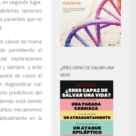
, en segundo lugar,
distintas opciones
 a pacientes que no
d.
 del cáncer de mama
án permitiendo el
izar exploraciones
 y siempre, y ante
¿ERES CAPAZ DE SALVAR UNA
ayoría de casos el
VIDA?
e diagnosticar con
mo predictivas del
además está siendo
stintos mecanismos
abitualmente en la