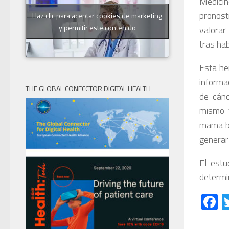
Medicin
pronost
Haz clic para aceptar cookies de marketing
y permitir este contenido
valorar
tras ha
Esta he
informa
THE GLOBAL CONECCTOR DIGITAL HEALTH
de cán
mismo t
mama ba
generar 
El estu
determin
F