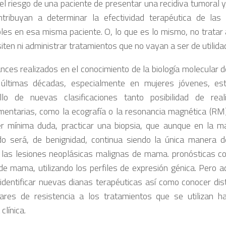
 el riesgo de una paciente de presentar una recidiva tumoral y
tribuyan a determinar la efectividad terapéutica de las 
bles en esa misma paciente. O, lo que es lo mismo, no tratar
iten ni administrar tratamientos que no vayan a ser de utilida
nces realizados en el conocimiento de la biología molecular
últimas décadas, especialmente en mujeres jóvenes, est
llo de nuevas clasificaciones tanto posibilidad de real
entarias, como la ecografía o la resonancia magnética (RM)
er mínima duda, practicar una biopsia, que aunque en la m
do será, de benignidad, continua siendo la única manera d
 las lesiones neoplásicas malignas de mama. pronósticas co
de mama, utilizando los perfiles de expresión génica. Pero 
 identificar nuevas dianas terapéuticas así como conocer di
ares de resistencia a los tratamientos que se utilizan h
clínica.