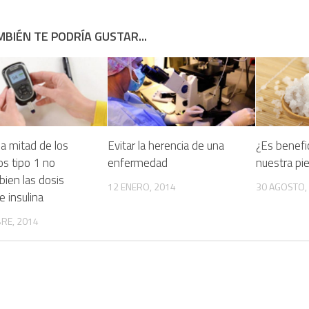
BIÉN TE PODRÍA GUSTAR...
a mitad de los
Evitar la herencia de una
¿Es benefic
os tipo 1 no
enfermedad
nuestra pie
 bien las dosis
12 ENERO, 2014
30 AGOSTO,
e insulina
BRE, 2014