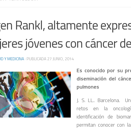
gen Rankl, altamente expre
eres jóvenes con cáncer 
D Y MEDICINA
· PUBLICADA
27 JUNIO, 2014
Es conocido por su pr
diseminación del cánc
pulmones
J. S. LL.. Barcelona. 
retos en la oncolog
identificación de biom
permitan conocer con l