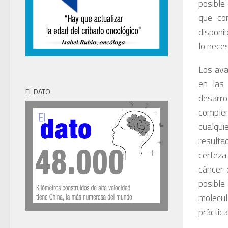
posible
que con
disponi
lo neces
Los ava
en las 
EL DATO
desarro
complem
cualqui
resulta
certeza
cáncer 
posible
molecul
práctica 