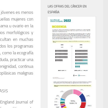
LAS CIFRAS DEL CÁNCER EN
s jóvenes es menos
ESPAÑA
quellas mujeres con
ama u ovario en la
ios morfológicos y
icultan en muchas
odos los programas
, como la ecografía
duda, practicar una
enignidad, continua
oplásicas malignas
ASIS
England Journal of