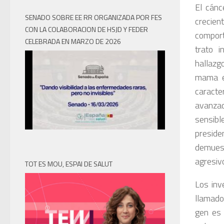
El cánc
SENADO SOBRE EE RR ORGANIZADA POR FES
crecien
CON LA COLABORACION DE HSJD Y FEDER
comport
CELEBRADA EN MARZO DE 2026
trato i
hallazg
mama en
caracte
avanzad
sensibl
preside
demuest
agresivo
TOT ES MOU, ESPAI DE SALUT
Los inv
llamado
gen es 