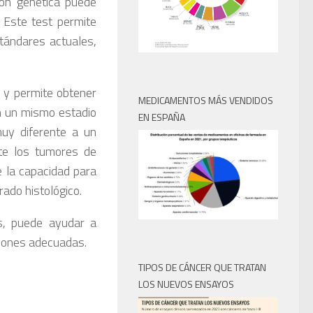
ión genética puede
. Este test permite
stándares actuales,
r y permite obtener
MEDICAMENTOS MÁS VENDIDOS
n un mismo estadio
EN ESPAÑA
uy diferente a un
nte los tumores de
 la capacidad para
rado histológico.
es, puede ayudar a
isiones adecuadas.
TIPOS DE CÁNCER QUE TRATAN
LOS NUEVOS ENSAYOS