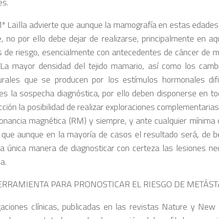
es.
ª Laïlla advierte que aunque la mamografía en estas edade
e, no por ello debe dejar de realizarse, principalmente en a
s de riesgo, esencialmente con antecedentes de cáncer de m
. La mayor densidad del tejido mamario, así como los camb
urales que se producen por los estímulos hormonales dif
es la sospecha diagnóstica, por ello deben disponerse en t
cción la posibilidad de realizar exploraciones complementarias
sonancia magnética (RM) y siempre, y ante cualquier mínima 
, que aunque en la mayoría de casos el resultado será, de b
la única manera de diagnosticar con certeza las lesiones ne
a.
RRAMIENTA PARA PRONOSTICAR EL RIESGO DE METÁST
gaciones clínicas, publicadas en las revistas Nature y New 