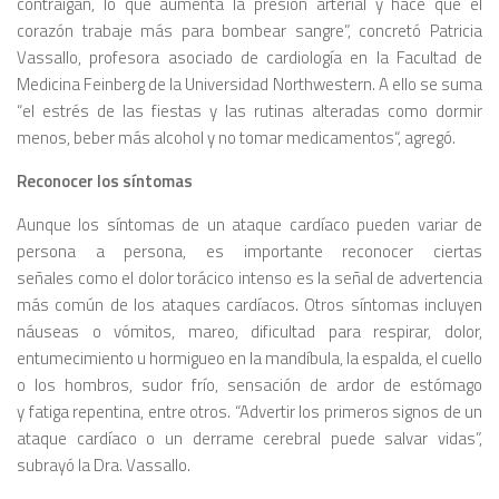
contraigan, lo que aumenta la presión arterial y hace que el
corazón trabaje más para bombear sangre”
, concretó Patricia
Vassallo,
profesora asociado de cardiología en la Facultad de
Medicina Feinberg de la Universidad Northwestern
. A ello se suma
“
el estrés de las fiestas y las rutinas alteradas como dormir
menos, beber más alcohol y no tomar medicamentos
“, agregó.
Reconocer los síntomas
Aunque los síntomas de un ataque cardíaco pueden variar de
persona a persona, es importante reconocer ciertas
señales como el dolor torácico intenso es la señal de advertencia
más común de los ataques cardíacos. Otros síntomas incluyen
náuseas o vómitos, mareo, dificultad para respirar, dolor,
entumecimiento u hormigueo en la mandíbula, la espalda, el cuello
o los hombros, sudor frío, sensación de ardor de estómago
y fatiga repentina, entre otros. “
Advertir los primeros signos de un
ataque cardíaco o un derrame cerebral puede salvar vidas”
,
subrayó la Dra. Vassallo.