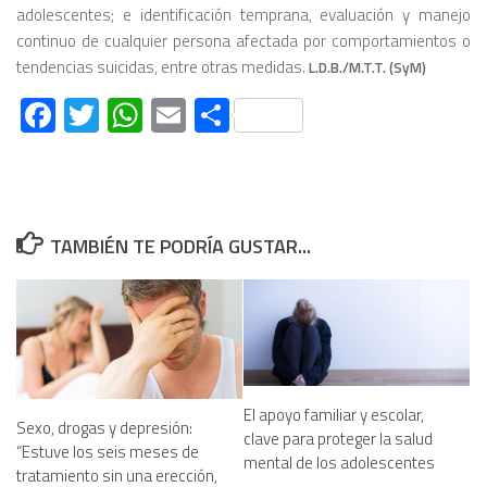
adolescentes; e identificaci
ó
n temprana, evaluaci
ó
n y manejo
continuo de cualquier persona afectada por comportamientos o
tendencias suicidas, entre otras medidas.
L.D.B./M.T.T. (SyM)
Facebook
Twitter
WhatsApp
Email
Compartir
TAMBIÉN TE PODRÍA GUSTAR...
El apoyo familiar y escolar,
Sexo, drogas y depresión:
clave para proteger la salud
“Estuve los seis meses de
mental de los adolescentes
tratamiento sin una erección,