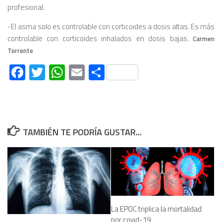
profesional.
-El asma solo es controlable con corticoides a dosis altas. Es más
controlable con corticoides inhalados en dosis bajas.
Carmen
Torrente
Facebook
Twitter
WhatsApp
Email
Compartir
TAMBIÉN TE PODRÍA GUSTAR...
La EPOC triplica la mortalidad
por covid-19