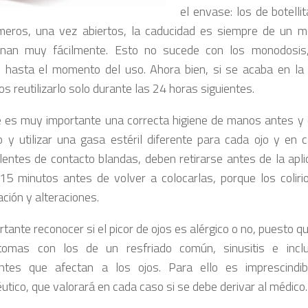
el envase: los de botelli
meros, una vez abiertos, la caducidad es siempre de un 
inan muy fácilmente. Esto no sucede con los monodosi
s hasta el momento del uso. Ahora bien, si se acaba en la p
s reutilizarlo solo durante las 24 horas siguientes.
 es muy importante una correcta higiene de manos antes y 
rio y utilizar una gasa estéril diferente para cada ojo y en 
n lentes de contacto blandas, deben retirarse antes de la apli
5 minutos antes de volver a colocarlas, porque los coliri
ción y alteraciones.
tante reconocer si el picor de ojos es alérgico o no, puesto qu
ntomas con los de un resfriado común, sinusitis e inc
ntes que afectan a los ojos. Para ello es imprescindib
utico, que valorará en cada caso si se debe derivar al médico.