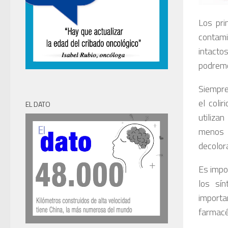
Los pri
contam
intacto
podremo
Siempre
el coli
EL DATO
utiliza
menos 1
decolora
Es impor
los sí
importa
farmacé