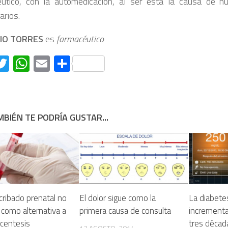
utico, con la automedicación, al ser esta la causa de n
arios.
IO TORRES
es
farmacéutico
acebook
Twitter
WhatsApp
Email
Compartir
BIÉN TE PODRÍA GUSTAR...
cribado prenatal no
El dolor sigue como la
La diabete
 como alternativa a
primera causa de consulta
incrementa
ocentesis
tres décad