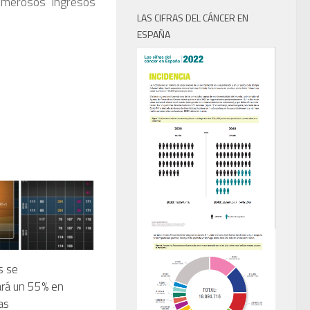
umerosos ingresos
LAS CIFRAS DEL CÁNCER EN
ESPAÑA
s se
rá un 55% en
as