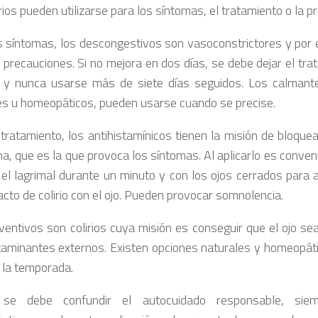
rios pueden utilizarse para los síntomas, el tratamiento o la p
s síntomas, los descongestivos son vasoconstrictores y por 
 precauciones. Si no mejora en dos días, se debe dejar el trat
 y nunca usarse más de siete días seguidos. Los calmant
es u homeopáticos, pueden usarse cuando se precise.
 tratamiento, los antihistamínicos tienen la misión de bloquea
na, que es la que provoca los síntomas. Al aplicarlo es conven
 el lagrimal durante un minuto y con los ojos cerrados para
acto de colirio con el ojo. Pueden provocar somnolencia.
ventivos son colirios cuya misión es conseguir que el ojo s
taminantes externos. Existen opciones naturales y homeopát
 la temporada.
se debe confundir el autocuidado responsable, sie