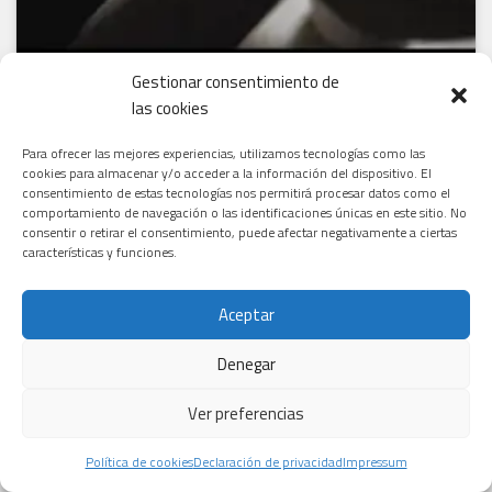
Gestionar consentimiento de
las cookies
Para ofrecer las mejores experiencias, utilizamos tecnologías como las
cookies para almacenar y/o acceder a la información del dispositivo. El
consentimiento de estas tecnologías nos permitirá procesar datos como el
comportamiento de navegación o las identificaciones únicas en este sitio. No
consentir o retirar el consentimiento, puede afectar negativamente a ciertas
“LA PALABRA MALDITA” DOCUMENTAL SOBRE EL SUICIDIO EN ESPAÑA
características y funciones.
Aceptar
Denegar
Haz clic para aceptar cookies de marketing y
permitir este contenido
Ver preferencias
Política de cookies
Declaración de privacidad
Impressum