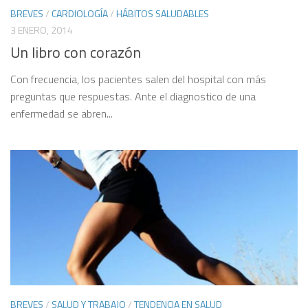
BREVES
/
CARDIOLOGÍA
/
HÁBITOS SALUDABLES
3 ENERO, 2014
Un libro con corazón
Con frecuencia, los pacientes salen del hospital con más
preguntas que respuestas. Ante el diagnostico de una
enfermedad se abren...
BREVES
/
SALUD Y TRABAJO
/
TENDENCIA EN SALUD