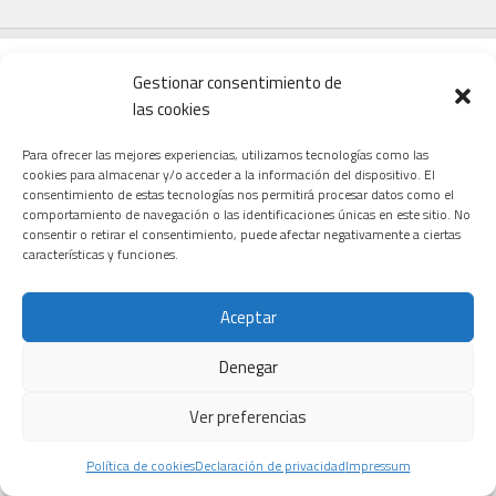
Gestionar consentimiento de
las cookies
CARDIOLOGÍA
ONCOLOGÍA
TECNOLOGÍA
Para ofrecer las mejores experiencias, utilizamos tecnologías como las
cookies para almacenar y/o acceder a la información del dispositivo. El
consentimiento de estas tecnologías nos permitirá procesar datos como el
comportamiento de navegación o las identificaciones únicas en este sitio. No
consentir o retirar el consentimiento, puede afectar negativamente a ciertas
características y funciones.
Macami
El revolucionario
Un tratamiento
Biotech,
fármaco para
con omega-3
biotecnología
cáncer de
Aceptar
purificado
aplicada a la
páncreas que
reduce el daño
salud celular
ya empieza a
Denegar
cardíaco tras un
beneficiar al
24 FEBRERO, 2026
infarto al actuar
enfermo
Ver preferencias
directamente
28 JULIO, 2026
sobre el
Política de cookies
Declaración de privacidad
Impressum
corazón