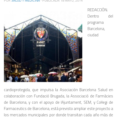
POR
SALUD Y MEDICINA
· PUBLICADA
18 MAYO, 2014
REDACCIÓN.
Dentro del
programa
Barcelona,
ciudad
cardioprotegida, que impulsa la Asociación Barcelona Salud en
colaboración con Fundació Brugada, la Associació de Farmàcies
de Barcelona, y con el apoyo de lAjuntament, SEM, y Col·legi de
Farmaceutics de Barcelona, está previsto ampliar este proyecto a
los mercados municipales por donde transitan cada año más de