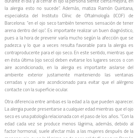
durante el día y al cerrar el ojo la persona siente cierta mejora, en
la alergia esto no sucede”. Además, matiza Ramón Quintana,
especialista del Instituto Clínic de Oftalmología (ICOF) de
Barcelona: “en el ojo seco también tenemos sensación de tener
arena dentro del ojo”. Es importante realizar un buen diagnóstico,
pues a la hora de prevenir varía mucho según la afección que se
padezca y lo que a veces resulta favorable para la alergia es
contraproducente para el ojo seco. En este sentido, mientras que
en ésta última (ojo seco) deben evitarse los lugares secos o con
aire acondicionado, en la alergia es importante aislarse del
ambiente exterior justamente manteniendo las ventanas
cerradas y con aire acondicionado para evitar que el alérgeno
contacte con la superficie ocular.
Otra diferencia entre ambas es la edad a la que pueden aparecer.
La alergia puede presentarse a cualquier edad mientras que el ojo
seco es una patología relacionada con el paso de los años. “Con la
edad cada vez se produce menos lágrima, además, debido al
factor hormonal, suele afectar más a las mujeres después de la