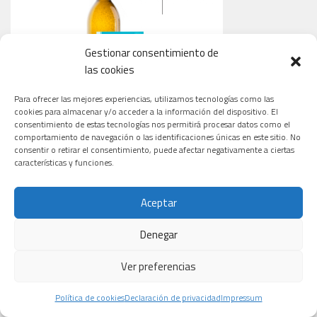
Gestionar consentimiento de
las cookies
Para ofrecer las mejores experiencias, utilizamos tecnologías como las
cookies para almacenar y/o acceder a la información del dispositivo. El
consentimiento de estas tecnologías nos permitirá procesar datos como el
comportamiento de navegación o las identificaciones únicas en este sitio. No
consentir o retirar el consentimiento, puede afectar negativamente a ciertas
características y funciones.
CARDIOLOGÍA
ONCOLOGÍA
TECNOLOGÍA
Aceptar
Denegar
Macami
El revolucionario
Ver preferencias
Un tratamiento
Biotech,
fármaco para
con omega-3
biotecnología
cáncer de
Política de cookies
Declaración de privacidad
Impressum
purificado
aplicada a la
páncreas que
reduce el daño