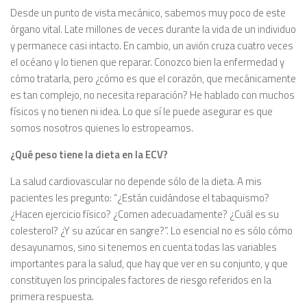
Desde un punto de vista mecánico, sabemos muy poco de este
órgano vital. Late millones de veces durante la vida de un individuo
y permanece casi intacto. En cambio, un avión cruza cuatro veces
el océano y lo tienen que reparar. Conozco bien la enfermedad y
cómo tratarla, pero ¿cómo es que el corazón, que mecánicamente
es tan complejo, no necesita reparación? He hablado con muchos
físicos y no tienen ni idea. Lo que sí le puede asegurar es que
somos nosotros quienes lo estropeamos.
¿Qué peso tiene la dieta en la ECV?
La salud cardiovascular no depende sólo de la dieta. A mis
pacientes les pregunto: “¿Están cuidándose el tabaquismo?
¿Hacen ejercicio físico? ¿Comen adecuadamente? ¿Cuál es su
colesterol? ¿Y su azúcar en sangre?”. Lo esencial no es sólo cómo
desayunamos, sino si tenemos en cuenta todas las variables
importantes para la salud, que hay que ver en su conjunto, y que
constituyen los principales factores de riesgo referidos en la
primera respuesta.