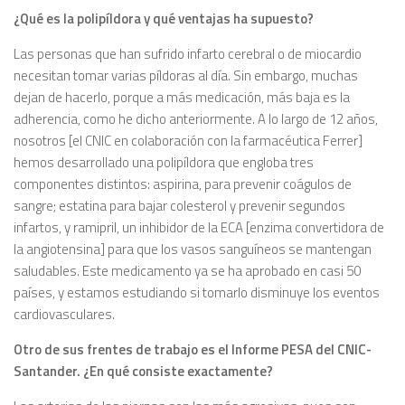
¿Qué es la polipíldora y qué ventajas ha supuesto?
Las personas que han sufrido infarto cerebral o de miocardio
necesitan tomar varias píldoras al día. Sin embargo, muchas
dejan de hacerlo, porque a más medicación, más baja es la
adherencia, como he dicho anteriormente. A lo largo de 12 años,
nosotros [el CNIC en colaboración con la farmacéutica Ferrer]
hemos desarrollado una polipíldora que engloba tres
componentes distintos: aspirina, para prevenir coágulos de
sangre; estatina para bajar colesterol y prevenir segundos
infartos, y ramipril, un inhibidor de la ECA [enzima convertidora de
la angiotensina] para que los vasos sanguíneos se mantengan
saludables. Este medicamento ya se ha aprobado en casi 50
países, y estamos estudiando si tomarlo disminuye los eventos
cardiovasculares.
Otro de sus frentes de trabajo es el Informe PESA del CNIC-
Santander. ¿En qué consiste exactamente?