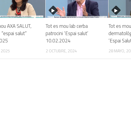
mou AXA SALUT,
Tot es mou lab cerba
Tot es mou
i “espai salut”
patrocini ‘Espai salut’
dermatològ
2025
10.02.2024
‘Espai Sal
, 2025
2 OCTUBRE, 2024
28 MAYO, 2