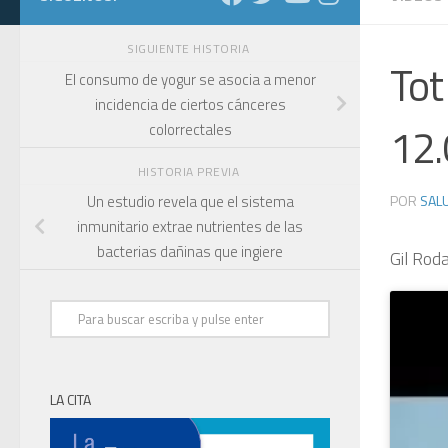
SIGUIENTE HISTORIA
Tot
El consumo de yogur se asocia a menor
incidencia de ciertos cánceres
12.
colorrectales
HISTORIA PREVIA
POR
SALU
Un estudio revela que el sistema
inmunitario extrae nutrientes de las
bacterias dañinas que ingiere
Gil Rod
LA CITA