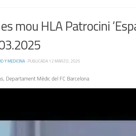
 es mou HLA Patrocini ‘Espa
03.2025
D Y MEDICINA
· PUBLICADA
12 MARZO, 2025
as, Departament Mèdic del FC Barcelona