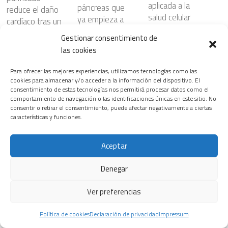
aplicada a la
páncreas que
reduce el daño
salud celular
ya empieza a
cardíaco tras un
beneficiar al
24 FEBRERO, 2026
infarto al actuar
Gestionar consentimiento de
enfermo
directamente
las cookies
28 JULIO, 2026
sobre el
corazón
Para ofrecer las mejores experiencias, utilizamos tecnologías como las
cookies para almacenar y/o acceder a la información del dispositivo. El
6 JUNIO, 2026
Siemens
consentimiento de estas tecnologías nos permitirá procesar datos como el
Healthineers
comportamiento de navegación o las identificaciones únicas en este sitio. No
inaugura la
consentir o retirar el consentimiento, puede afectar negativamente a ciertas
¿Nanopartículas
características y funciones.
primera edición
para atacar el
del T.H.E.
cáncer con
Riesgos
Healthineers
mayor
Aceptar
cardiovasculare
Summit, su
precisión?
s ocultos en
nuevo
Denegar
23 JULIO, 2026
ciertos
encuentro
patrones del
insignia para
Ver preferencias
sueño
transformar el
3 JUNIO, 2026
sistema
Política de cookies
Declaración de privacidad
Impressum
La prevención,
sanitario