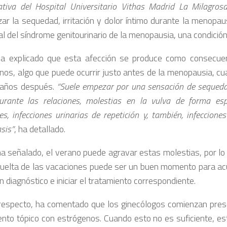
ativa del Hospital Universitario Vithas Madrid La Milagrosa
zar la sequedad, irritación y dolor íntimo durante la menopa
l del síndrome genitourinario de la menopausia, una condición
a explicado que esta afección se produce como consecuen
nos, algo que puede ocurrir justo antes de la menopausia, cua
 años después.
“Suele empezar por una sensación de sequeda
urante las relaciones, molestias en la vulva de forma es
es, infecciones urinarias de repetición y, también, infeccion
sis”
, ha detallado.
a señalado, el verano puede agravar estas molestias, por lo 
vuelta de las vacaciones puede ser un buen momento para acud
un diagnóstico e iniciar el tratamiento correspondiente.
respecto, ha comentado que los ginecólogos comienzan pres
ento tópico con estrógenos. Cuando esto no es suficiente, es