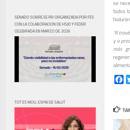
se nece
todos l
SENADO SOBRE EE RR ORGANIZADA POR FES
hialurón
CON LA COLABORACION DE HSJD Y FEDER
CELEBRADA EN MARZO DE 2026
“A travé
y a pro
más gr
regener
alimenta
F
TOT ES MOU, ESPAI DE SALUT
TAM