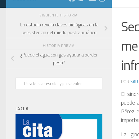
SIGUIENTE HISTORIA
Seq
Un estudio revela claves biológicas en la
persistencia del miedo postraumático
men
HISTORIA PREVIA
¿Puede el agua con gas ayudar a perder
inf
peso?
POR
SALU
El sínd
puede a
LA CITA
Pérez e
importan
La gin