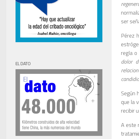
regener
normali
ser seña
Pérez h
estróge
regla o
dolor d
EL DATO
relacion
candidia
Según h
que la 
recibir 
A este 
tratami