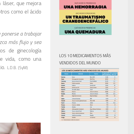
 láser, que mejora
otros como el ácido
a ponerse a trabajar
zca más flujo y sea
os de ginecología
LOS 10 MEDICAMENTOS MÁS
de vida, como una
VENDIDOS DEL MUNDO
io.
L.D.B. (SyM)