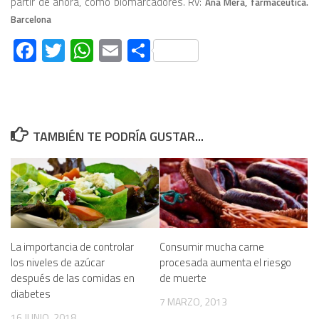
partir de ahora, como biomarcadores. Rv:
Ana Mera, farmacéutica.
Barcelona
Facebook
Twitter
WhatsApp
Email
Compartir
TAMBIÉN TE PODRÍA GUSTAR...
La importancia de controlar
Consumir mucha carne
los niveles de azúcar
procesada aumenta el riesgo
después de las comidas en
de muerte
diabetes
7 MARZO, 2013
16 JUNIO, 2018