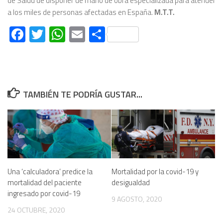
de Salud de disponer de mano de obra especializada para atender
a los miles de personas afectadas en España.
M.T.T.
Facebook
Twitter
WhatsApp
Email
Compartir
TAMBIÉN TE PODRÍA GUSTAR...
Una ‘calculadora’ predice la
Mortalidad por la covid-19 y
mortalidad del paciente
desigualdad
ingresado por covid-19
9 AGOSTO, 2020
24 OCTUBRE, 2020