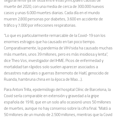
seguramente ya se sitúa entre esas principales causas de
muerte del 2020, con una media de cerca de 300.000 nuevos
casos y unas 6.000 muertes diarias. Cada día en el mundo
mueren 2.800 personas por diabetes, 3.600 en accidente de
tráfico y 7.000 por infecciones respiratorias.
“Lo que es particularmente remarcable de la Covid-19 son los
enormes estragos que ha causado en tan poco tiempo.
Comparativamente, la pandemia de VIH/sida ha causado muchas
más muertes, unos 39 millones, pero es más insidiosa y lenta”,
dice Theo Vos, investigador del IHME. Picos de enfermedad y
mortalidad tan rápidos solo suelen aparecer asociados a
desastres naturales o guerras (terremoto de Haití, genocidio de
Ruanda, hambruna china en la época de Mao…).
Para Antoni Trilla, epidemiólogo del hospital Clínic de Barcelona, la
Covid sería comparable en extensión y gravedad a la gripe
española de 1918, que en un solo año ocasionó unos 50 millones
de muertes, aunque no hay consenso sobre la cifra final. “Mató a
50 millones de un mundo de 2.500 millones, mientras que la Covid