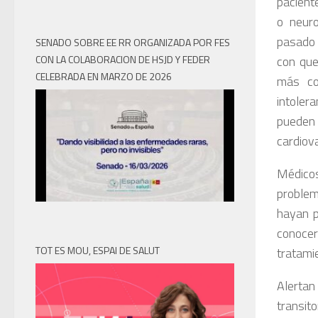
paciente
o neuro
pasado 
SENADO SOBRE EE RR ORGANIZADA POR FES
con que
CON LA COLABORACION DE HSJD Y FEDER
CELEBRADA EN MARZO DE 2026
más co
intoler
pueden
cardiov
Médico
proble
hayan p
conocer
TOT ES MOU, ESPAI DE SALUT
tratami
Alertan
transito