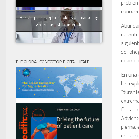
proble
conocem
Haz clic para aceptar cookies de marketing
y permitir este contenido
Abundan
durante
siguien
se ahog
neumolo
THE GLOBAL CONECCTOR DIGITAL HEALTH
En una 
ha expl
“durant
extrema
física 
Advient
pierna,
de alie