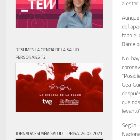
a estar
Aunque 
del apa
todo el 
Barcelo
RESUMEN LA CIENCIA DE LA SALUD
PERSONAJES T2
No hay
corona
“Posibl
Gea Gui
después
que nos
levanto”
Según G
Naciona
JORNADA ESPAÑA SALUD – PRISA. 24.02.2021