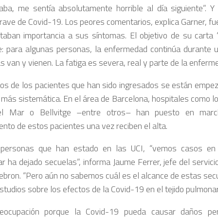
ba, me sentía absolutamente horrible al día siguiente”. Y
rave de Covid-19. Los peores comentarios, explica Garner, fu
taban importancia a sus síntomas. El objetivo de su carta “
: para algunas personas, la enfermedad continúa durante
 van y vienen. La fatiga es severa, real y parte de la enferm
os de los pacientes que han sido ingresados se están empez
más sistemática. En el área de Barcelona, hospitales como lo
, el Mar o Bellvitge –entre otros– han puesto en mar
ento de estos pacientes una vez reciben el alta.
 personas que han estado en las UCI, “vemos casos en 
r ha dejado secuelas”, informa Jaume Ferrer, jefe del servic
Hebron. “Pero aún no sabemos cuál es el alcance de estas se
studios sobre los efectos de la Covid-19 en el tejido pulmonar
eocupación porque la Covid-19 pueda causar daños pe