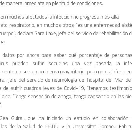
 de manera inmediata en plenitud de condiciones.
en muchos afectados la infección no progresa más allá
rato respiratorio, en muchos otros “es una enfermedad sisté
cuerpo”, declara Sara Laxe, jefa del servicio de rehabilitación d
na.
 datos por ahora para saber qué porcentaje de personas
virus pueden sufrir secuelas una vez pasada la infecc
emente no sea un problema mayoritario, pero no es infrecuen
ral, jefe del servicio de neumología del hospital del Mar de
 de sufrir cuadros leves de Covid-19, “tenemos testimon
 dice: ‘Tengo sensación de ahogo, tengo cansancio en las pi
.
ea Guiral, que ha iniciado un estudio en colaboración c
les de la Salud de EE.UU. y la Universitat Pompeu Fabra 