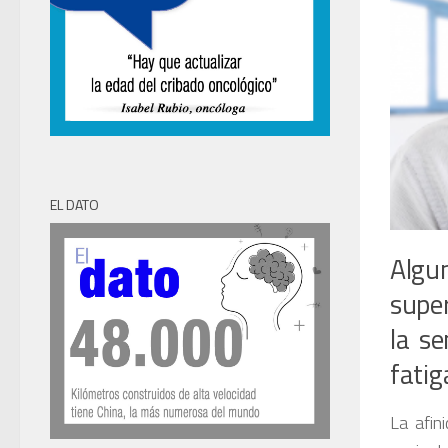
EL DATO
Algu
super
la s
fatig
La afin