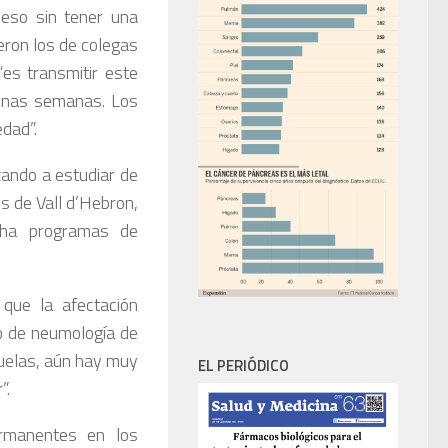
 eso sin tener una
eron los de colegas
es transmitir este
 unas semanas. Los
edad”.
ando a estudiar de
s de Vall d’Hebron,
cha programas de
que la afectación
io de neumología de
cuelas, aún hay muy
EL PERIÓDICO
”.
rmanentes en los