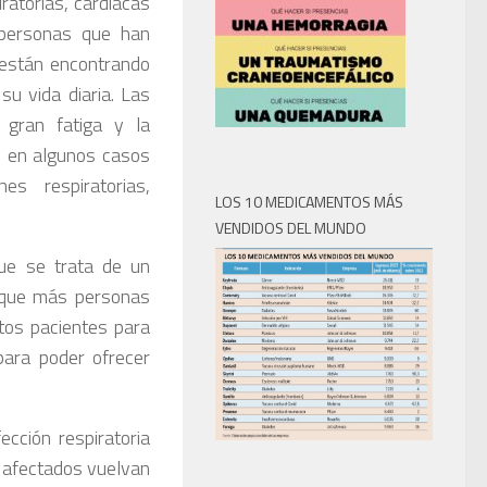
iratorias, cardiacas
 personas que han
 están encontrando
u vida diaria. Las
 gran fatiga y la
e en algunos casos
s respiratorias,
LOS 10 MEDICAMENTOS MÁS
VENDIDOS DEL MUNDO
ue se trata de un
 que más personas
tos pacientes para
para poder ofrecer
cción respiratoria
os afectados vuelvan