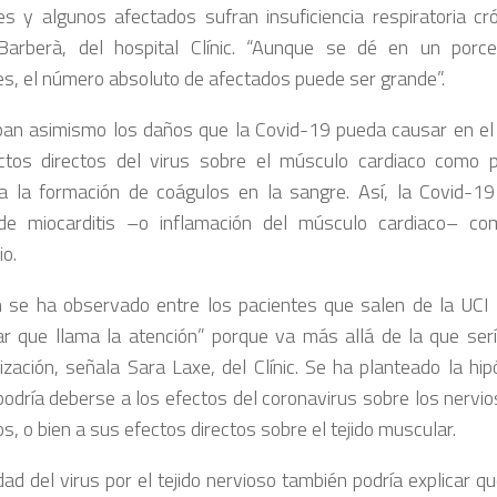
s y algunos afectados sufran insuficiencia respiratoria cró
Barberà, del hospital Clínic. “Aunque se dé en un porc
es, el número absoluto de afectados puede ser grande”.
an asimismo los daños que la Covid-19 pueda causar en el 
ctos directos del virus sobre el músculo cardiaco como p
 la formación de coágulos en la sangre. Así, la Covid-1
de miocarditis –o inflamación del músculo cardiaco– co
io.
 se ha observado entre los pacientes que salen de la UCI 
r que llama la atención” porque va más allá de la que serí
lización, señala Sara Laxe, del Clínic. Se ha planteado la hi
 podría deberse a los efectos del coronavirus sobre los nervio
, o bien a sus efectos directos sobre el tejido muscular.
dad del virus por el tejido nervioso también podría explicar 