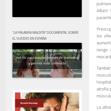
pulmone
Albert 
pacient
Preocup
“LA PALABRA MALDITA” DOCUMENTAL SOBRE
los efe
EL SUICIDIO EN ESPAÑA
aumenta
riesgo 
miocard
Haz clic para aceptar cookies de marketing
y permitir este contenido
También
muscula
hospita
atrofia
músculos
La afini