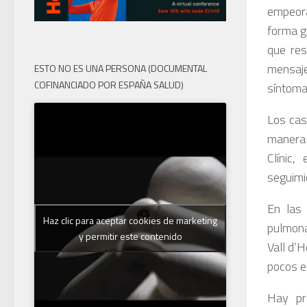
empeora
forma g
que res
mensaje
ESTO NO ES UNA PERSONA (DOCUMENTAL
COFINANCIADO POR ESPAÑA SALUD)
síntomas
Los cas
manera 
Clínic
seguimi
En las
Haz clic para aceptar cookies de marketing
pulmona
y permitir este contenido
Vall d’
pocos e
Hay pr