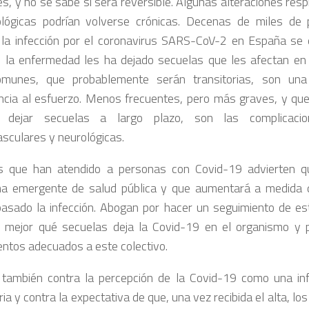
s, y no se sabe si será reversible. Algunas alteraciones resp
lógicas podrían volverse crónicas. Decenas de miles de
la infección por el coronavirus SARS-CoV-2 en España se
 la enfermedad les ha dejado secuelas que les afectan en s
munes, que probablemente serán transitorias, son una
ancia al esfuerzo. Menos frecuentes, pero más graves, y qu
 dejar secuelas a largo plazo, son las complicacione
asculares y neurológicas.
s que han atendido a personas con Covid-19 advierten q
ma emergente de salud pública y que aumentará a medida
asado la infección. Abogan por hacer un seguimiento de es
 mejor qué secuelas deja la Covid-19 en el organismo y 
entos adecuados a este colectivo.
 también contra la percepción de la Covid-19 como una infe
ria y contra la expectativa de que, una vez recibida el alta, l