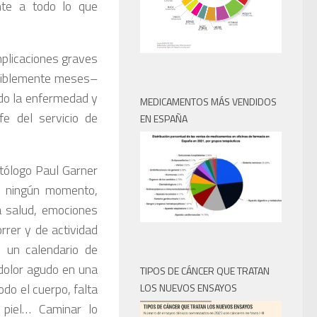
nte a todo lo que
mplicaciones graves
osiblemente meses–
ado la enfermedad y
MEDICAMENTOS MÁS VENDIDOS
fe del servicio de
EN ESPAÑA
ectólogo Paul Garner
en ningún momento,
 salud, emociones
rrer y de actividad
o un calendario de
dolor agudo en una
TIPOS DE CÁNCER QUE TRATAN
do el cuerpo, falta
LOS NUEVOS ENSAYOS
 piel… Caminar lo