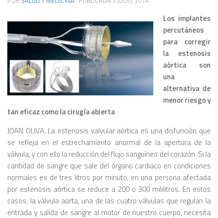
POR
SALUD Y MEDICINA
· PUBLICADA
3 JULIO, 2014
Los implantes
percutáneos
para corregir
la estenosis
aórtica son
una
alternativa de
menor riesgo y
tan eficaz como la cirugía abierta
JOAN OLIVA. La estenosis valvular aórtica es una disfunción que
se refleja en el estrechamiento anormal de la apertura de la
válvula, y con ello la reducción del flujo sanguíneo del corazón. Si la
cantidad de sangre que sale del órgano cardiaco en condiciones
normales es de tres litros por minuto, en una persona afectada
por estenosis aórtica se reduce a 200 o 300 mililitros. En estos
casos, la válvula aorta, una de las cuatro válvulas que regulan la
entrada y salida de sangre al motor de nuestro cuerpo, necesita