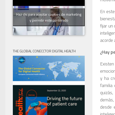
En este
Haz clic para aceptar cookies de marketing
bienest
y permitir este contenido
fijar u
intelig
acorde 
THE GLOBAL CONECCTOR DIGITAL HEALTH
¿Hay pe
Existen
emociona
y ha cr
familia
quizás,
demás, 
desde e
intelig