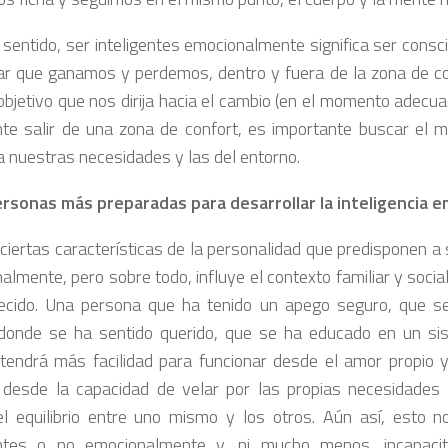
 sentido, ser inteligentes emocionalmente significa ser consc
ar que ganamos y perdemos, dentro y fuera de la zona de con
n objetivo que nos dirija hacia el cambio (en el momento adecu
ente salir de una zona de confort, es importante buscar el
a nuestras necesidades y las del entorno.
rsonas más preparadas para desarrollar la inteligencia e
 ciertas características de la personalidad que predisponen a 
lmente, pero sobre todo, influye el contexto familiar y socia
ecido. Una persona que ha tenido un apego seguro, que s
 donde se ha sentido querido, que se ha educado en un si
 tendrá más facilidad para funcionar desde el amor propio y
desde la capacidad de velar por las propias necesidades 
l equilibrio entre uno mismo y los otros. Aún así, esto n
entes o no emocionalmente y, ni mucho menos, incapacit