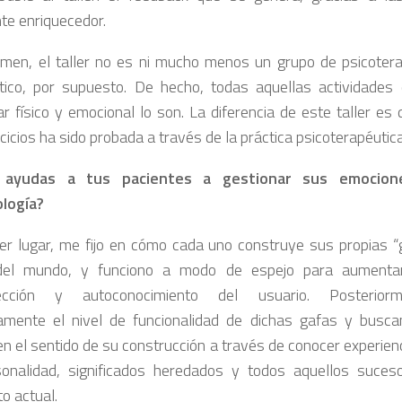
te enriquecedor.
men, el taller no es ni mucho menos un grupo de psicoterap
tico, por supuesto. De hecho, todas aquellas actividade
r físico y emocional lo son. La diferencia de este taller es 
cicios ha sido probada a través de la práctica psicoterapéutica
ayudas a tus pacientes a gestionar sus emocion
logía?
er lugar, me fijo en cómo cada uno construye sus propias “g
 del mundo, y funciono a modo de espejo para aumenta
pección y autoconocimiento del usuario. Posterior
amente el nivel de funcionalidad de dichas gafas y busc
en el sentido de su construcción a través de conocer experienc
onalidad, significados heredados y todos aquellos suces
 actual.