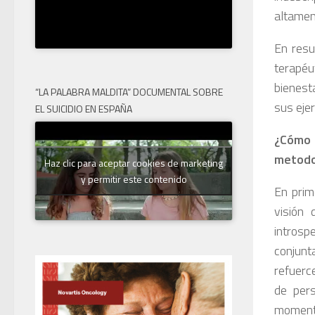
altamen
En resu
terapéu
bienesta
“LA PALABRA MALDITA” DOCUMENTAL SOBRE
sus ejer
EL SUICIDIO EN ESPAÑA
¿Cómo 
metodo
Haz clic para aceptar cookies de marketing
y permitir este contenido
En prim
visión
intros
conjunt
refuerc
de pers
momento