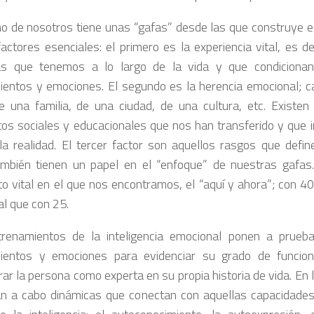
o de nosotros tiene unas “gafas” desde las que construye el
factores esenciales: el primero es la experiencia vital, es de
ias que tenemos a lo largo de la vida y que condiciona
entos y emociones. El segundo es la herencia emocional; 
e una familia, de una ciudad, de una cultura, etc. Existen
os sociales y educacionales que nos han transferido y que i
a realidad. El tercer factor son aquellos rasgos que define
ambién tienen un papel en el “enfoque” de nuestras gafas.
 vital en el que nos encontramos, el “aquí y ahora”; con 4
al que con 25.
renamientos de la inteligencia emocional ponen a prueb
entos y emociones para evidenciar su grado de funciona
rar la persona como experta en su propia historia de vida. En
an a cabo dinámicas que conectan con aquellas capacidades