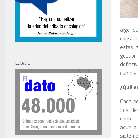
algo q
constru
estas g
gestión
EL DATO
definit
cumpla s
¿Qué es
Cada pe
Los dem
conteni
aquella
sistema