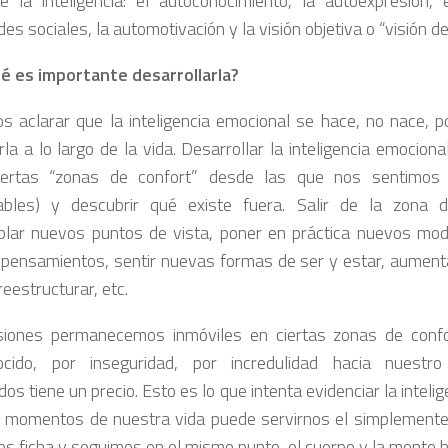
e la inteligencia: el autoconocimiento, la autoexpresión, e
des sociales, la automotivación y la visión objetiva o “visión d
é es importante desarrollarla?
 aclarar que la inteligencia emocional se hace, no nace, 
la a lo largo de la vida. Desarrollar la inteligencia emociona
iertas “zonas de confort” desde las que nos sentimos
ables) y descubrir qué existe fuera. Salir de la zona 
lar nuevos puntos de vista, poner en práctica nuevos mod
pensamientos, sentir nuevas formas de ser y estar, aumenta
reestructurar, etc.
iones permanecemos inmóviles en ciertas zonas de confo
cido, por inseguridad, por incredulidad hacia nuestro 
os tiene un precio. Esto es lo que intenta evidenciar la inteli
 momentos de nuestra vida puede servirnos el simplemente “
 ficha y seguimos en el mismo punto, el cuerpo y la mente h