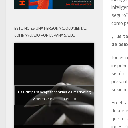
intelig
seguro”
como pa
ESTO NO ES UNA PERSONA (DOCUMENTAL
COFINANCIADO POR ESPAÑA SALUD)
¿Tus ta
de psic
Todos m
inspira
sistémi
present
sesiones
Haz clic para aceptar cookies de marketing
y permitir este contenido
En el t
desde e
que oc
indescr