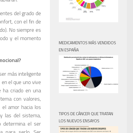
ientes del grado de
fort, con el fin de
ado). No siempre es
 modo y el momento
MEDICAMENTOS MÁS VENDIDOS
EN ESPAÑA
mocional?
ser más inteligente
l en el que uno vive
e ha criado en una
stema con valores,
 el amor hacia los
TIPOS DE CÁNCER QUE TRATAN
y las del sistema,
LOS NUEVOS ENSAYOS
o determina el ser
a para serlo. Ser