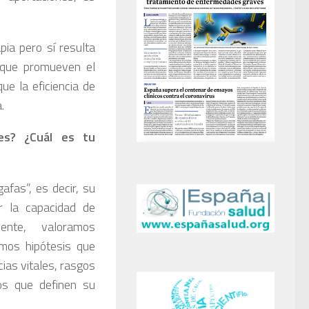
ia pero sí resulta
s que promueven el
que la eficiencia de
.
es? ¿Cuál es tu
afas”, es decir, su
r la capacidad de
mente, valoramos
amos hipótesis que
ias vitales, rasgos
os que definen su