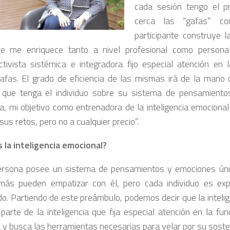
cada sesión tengo el pr
cerca las “gafas” c
participante construye l
ue me enriquece tanto a nivel profesional como persona
ctivista sistémica e integradora fijo especial atención en 
afas. El grado de eficiencia de las mismas irá de la mano 
 que tenga el individuo sobre su sistema de pensamiento
iva, mi objetivo como entrenadora de la inteligencia emociona
us retos, pero no a cualquier precio”.
 la inteligencia emocional?
rsona posee un sistema de pensamientos y emociones único
ás pueden empatizar con él, pero cada individuo es exp
do. Partiendo de este preámbulo, podemos decir que la inteli
 parte de la inteligencia que fija especial atención en la fun
 y busca las herramientas necesarias para velar por su sosten