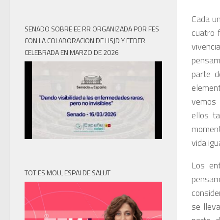
Cada un
SENADO SOBRE EE RR ORGANIZADA POR FES
cuatro 
CON LA COLABORACION DE HSJD Y FEDER
vivenc
CELEBRADA EN MARZO DE 2026
pensami
parte d
element
vemos l
ellos t
momento
vida igu
Los ent
TOT ES MOU, ESPAI DE SALUT
pensami
conside
se llev