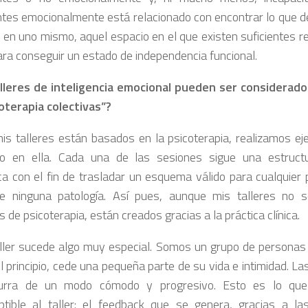
entes emocionalmente está relacionado con encontrar lo que 
 en uno mismo, aquel espacio en el que existen suficientes 
ra conseguir un estado de independencia funcional.
lleres de inteligencia emocional pueden ser considerad
oterapia colectivas”?
is talleres están basados en la psicoterapia, realizamos ej
do en ella. Cada una de las sesiones sigue una estructu
ca con el fin de trasladar un esquema válido para cualquier 
e ninguna patología. Así pues, aunque mis talleres no s
 de psicoterapia, están creados gracias a la práctica clínica.
aller sucede algo muy especial. Somos un grupo de personas
l principio, cede una pequeña parte de su vida e intimidad. L
urra de un modo cómodo y progresivo. Esto es lo que
iptible al taller: el feedback que se genera, gracias a la