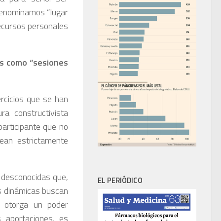
denominamos “lugar
recursos personales
os como “sesiones
ercicios que se han
ra constructivista
participante que no
ean estrictamente
 desconocidas que,
EL PERIÓDICO
as dinámicas buscan
 otorga un poder
s aportaciones, es