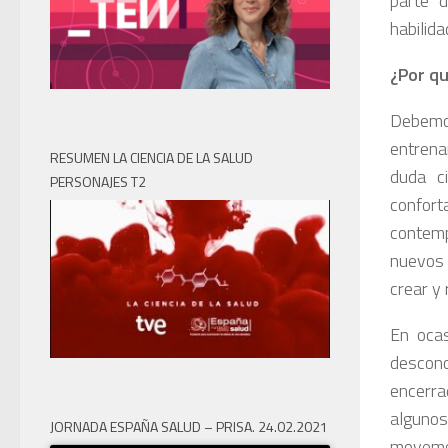
parte d
habilida
¿Por qu
Debemos
entrenar
RESUMEN LA CIENCIA DE LA SALUD
duda c
PERSONAJES T2
confort
contemp
nuevos 
crear y 
En ocas
descono
encerrad
algunos
JORNADA ESPAÑA SALUD – PRISA. 24.02.2021
movemos