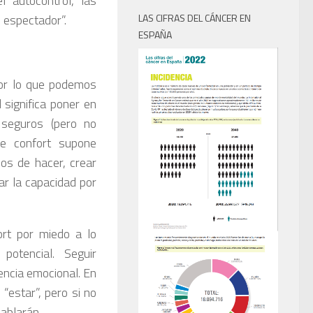
l autocontrol, las
e espectador”.
LAS CIFRAS DEL CÁNCER EN
ESPAÑA
por lo que podemos
l significa poner en
 seguros (pero no
de confort supone
os de hacer, crear
r la capacidad por
rt por miedo a lo
potencial. Seguir
gencia emocional. En
estar”, pero si no
ablarán.