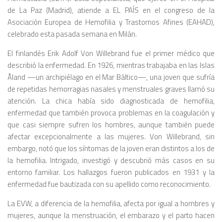
de La Paz (Madrid), atiende a EL PAÍS en el congreso de la
Asociación Europea de Hemofilia y Trastornos Afines (EAHAD),
celebrado esta pasada semana en Milán.
El finlandés Erik Adolf Von Willebrand fue el primer médico que
describió la enfermedad. En 1926, mientras trabajaba en las Islas
Åland —un archipiélago en el Mar Báltico—, una joven que sufría
de repetidas hemorragias nasales y menstruales graves llamó su
atención. La chica había sido diagnosticada de hemofilia,
enfermedad que también provoca problemas en la coagulación y
que casi siempre sufren los hombres, aunque también puede
afectar excepcionalmente a las mujeres. Von Willebrand, sin
embargo, notó que los síntomas de la joven eran distintos a los de
la hemofilia. Intrigado, investigó y descubrió más casos en su
entorno familiar. Los hallazgos fueron publicados en 1931 y la
enfermedad fue bautizada con su apellido como reconocimiento.
La EVW, a diferencia de la hemofilia, afecta por igual a hombres y
mujeres, aunque la menstruación, el embarazo y el parto hacen