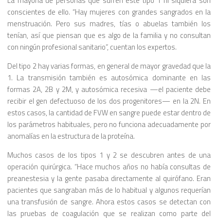
La mayoría de personas que sufren este tipo 1 ni siquiera son
conscientes de ello. “Hay mujeres con grandes sangrados en la
menstruación. Pero sus madres, tías o abuelas también los
tenían, así que piensan que es algo de la familia y no consultan
con ningún profesional sanitario”, cuentan los expertos.
Del tipo 2 hay varias formas, en general de mayor gravedad que la
1. La transmisión también es autosómica dominante en las
formas 2A, 2B y 2M, y autosómica recesiva —el paciente debe
recibir el gen defectuoso de los dos progenitores— en la 2N. En
estos casos, la cantidad de FVW en sangre puede estar dentro de
los parámetros habituales, pero no funciona adecuadamente por
anomalías en la estructura de la proteína.
Muchos casos de los tipos 1 y 2 se descubren antes de una
operación quirúrgica. “Hace muchos años no había consultas de
preanestesia y la gente pasaba directamente al quirófano. Eran
pacientes que sangraban más de lo habitual y algunos requerían
una transfusión de sangre. Ahora estos casos se detectan con
las pruebas de coagulación que se realizan como parte del