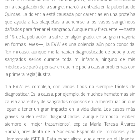
en la coagulación de la sangre, marcó la entrada en la pubertad de
Quintas. La dolencia está causada por carencias en una proteína
que ayuda a las plaquetas a adherirse a los vasos sanguíneos
dañados para frenar el sangrado. Aunque muy frecuente —hasta
el 1% de la población la sufre en algún grado, en su gran mayoría
en formas leves—, la EVW es una dolencia aún poco conocida.
“En mi caso, aunque me la habían diagnosticado de bebé y tuve
sangrados serios durante toda mi infancia, ninguno de mis
médicos se paró a pensar en que me podía causar problemas con
la primera regla”, ilustra.
“La EVW es compleja, con varios tipos no siempre fáciles de
diagnosticar. Es la causa, por ejemplo, de muchos hematomas sin
causa aparente y de sangrados copiosos en la menstruación que
llegan a tener un gran impacto en la vida diaria. Los casos más
graves suelen estar diagnosticados, aunque tampoco reciben
siempre el mejor tratamiento”, explica María Teresa Álvarez
Román, presidenta de la Sociedad Española de Trombosis y de
Hemostasia (SETH). Esta especialista, que ejerce en el Hospital