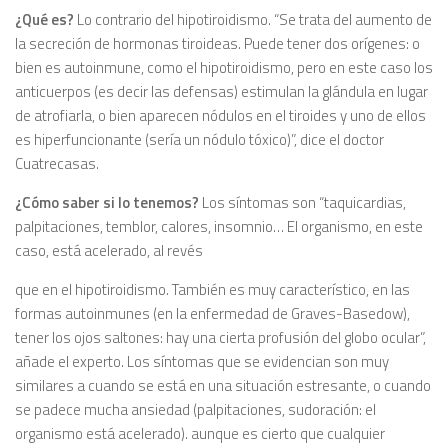
¿Qué es?
Lo contrario del hipotiroidismo. “Se trata del aumento de
la secreción de hormonas tiroideas. Puede tener dos orígenes: o
bien es autoinmune, como el hipotiroidismo, pero en este caso los
anticuerpos (es decir las defensas) estimulan Ia glándula en lugar
de atrofiarla, o bien aparecen nódulos en el tiroides y uno de ellos
es hiperfuncionante (sería un nódulo tóxico)”, dice el doctor
Cuatrecasas.
¿Cómo saber si lo tenemos?
Los síntomas son “taquicardias,
palpitaciones, temblor, calores, insomnio… El organismo, en este
caso, está acelerado, al revés
que en el hipotiroidismo. También es muy característico, en las
formas autoinmunes (en la enfermedad de Graves-Basedow),
tener los ojos saltones: hay una cierta profusión del globo ocular”,
añade el experto. Los síntomas que se evidencian son muy
similares a cuando se está en una situación estresante, o cuando
se padece mucha ansiedad (palpitaciones, sudoración: el
organismo está acelerado). aunque es cierto que cualquier