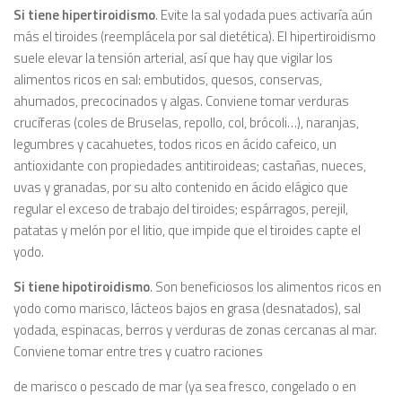
Si tiene hipertiroidismo
. Evite la sal yodada pues activaría aún
más el tiroides (reemplácela por sal dietética). El hipertiroidismo
suele elevar Ia tensión arterial, así que hay que vigilar los
alimentos ricos en sal: embutidos, quesos, conservas,
ahumados, precocinados y algas. Conviene tomar verduras
crucíferas (coles de Bruselas, repollo, col, brócoli…), naranjas,
legumbres y cacahuetes, todos ricos en ácido cafeico, un
antioxidante con propiedades antitiroideas; castañas, nueces,
uvas y granadas, por su alto contenido en ácido elágico que
regular el exceso de trabajo del tiroides; espárragos, perejil,
patatas y melón por el litio, que impide que el tiroides capte el
yodo.
Si tiene hipotiroidismo
. Son beneficiosos los alimentos ricos en
yodo como marisco, lácteos bajos en grasa (desnatados), sal
yodada, espinacas, berros y verduras de zonas cercanas al mar.
Conviene tomar entre tres y cuatro raciones
de marisco o pescado de mar (ya sea fresco, congelado o en