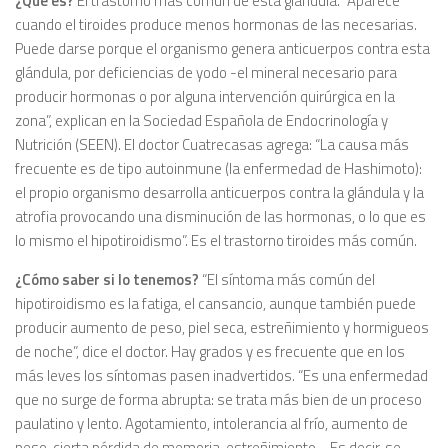
¿Qué es?
EI trastorno más común de esta glándula. “Aparece
cuando el tiroides produce menos hormonas de las necesarias.
Puede darse porque el organismo genera anticuerpos contra esta
glándula, por deficiencias de yodo -el mineral necesario para
producir hormonas o por alguna intervención quirúrgica en la
zona”, explican en la Sociedad Española de Endocrinología y
Nutrición (SEEN). El doctor Cuatrecasas agrega: “La causa más
frecuente es de tipo autoinmune (la enfermedad de Hashimoto):
el propio organismo desarrolla anticuerpos contra la glándula y Ia
atrofia provocando una disminución de las hormonas, o lo que es
lo mismo el hipotiroidismo”. Es el trastorno tiroides más común.
¿Cómo saber si lo tenemos?
“EI síntoma más común del
hipotiroidismo es Ia fatiga, el cansancio, aunque también puede
producir aumento de peso, piel seca, estreñimiento y hormigueos
de noche”, dice el doctor. Hay grados y es frecuente que en los
más leves los síntomas pasen inadvertidos. “Es una enfermedad
que no surge de forma abrupta: se trata más bien de un proceso
paulatino y lento. Agotamiento, intolerancia al frío, aumento de
peso, cierta pérdida de memoria, estreñimiento… Es decir, se