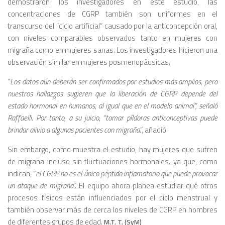
demostraron los investigadores en este estudio, las
concentraciones de CGRP también son uniformes en el
transcurso del “ciclo artificial” causado por la anticoncepción oral,
con niveles comparables observados tanto en mujeres con
migraña como en mujeres sanas. Los investigadores hicieron una
observación similar en mujeres posmenopáusicas.
“
Los datos aún deberán ser confirmados por estudios más amplios, pero
nuestros hallazgos sugieren que la liberación de CGRP depende del
estado hormonal en humanos, al igual que en el modelo animal”, señaló
Raffaelli. Por tanto, a su juicio, “tomar píldoras anticonceptivas puede
brindar alivio a algunas pacientes con migraña
.”, añadió.
Sin embargo, como muestra el estudio, hay mujeres que sufren
de migraña incluso sin fluctuaciones hormonales. ya que, como
indican, “
el CGRP no es el único péptido inflamatorio que puede provocar
un ataque de migraña
“. El equipo ahora planea estudiar qué otros
procesos físicos están influenciados por el ciclo menstrual y
también observar más de cerca los niveles de CGRP en hombres
de diferentes grupos de edad.
M.T. T. (SyM)