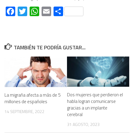
Facebook
Twitter
WhatsApp
Email
Compartir
TAMBIÉN TE PODRÍA GUSTAR...
Dos mujeres que perdieron el
La migraña afecta a más de 5
habla logran comunicarse
millones de españoles
gracias a un implante
14 SEPTIEMBRE, 2022
cerebral
31 AGOSTO, 2023