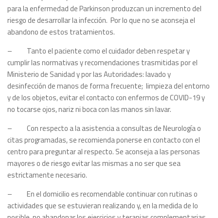
para la enfermedad de Parkinson produzcan un incremento del
riesgo de desarrollar la infección. Por lo que no se aconseja el
abandono de estos tratamientos.
– Tanto el paciente como el cuidador deben respetar y
cumplir las normativas y recomendaciones trasmitidas por el
Ministerio de Sanidad y por las Autoridades: lavado y
desinfección de manos de forma frecuente; limpieza del entorno
y de los objetos, evitar el contacto con enfermos de COVID-19 y
no tocarse ojos, nariz ni boca con las manos sin lavar.
– Con respecto a la asistencia a consultas de Neurología o
citas programadas, se recomienda ponerse en contacto con el
centro para preguntar al respecto. Se aconseja a las personas
mayores o de riesgo evitar las mismas a no ser que sea
estrictamente necesario.
– En el domicilio es recomendable continuar con rutinas o
actividades que se estuvieran realizando y, en la medida de lo
posible, no abandonar los ejercicios y terapias complementarias