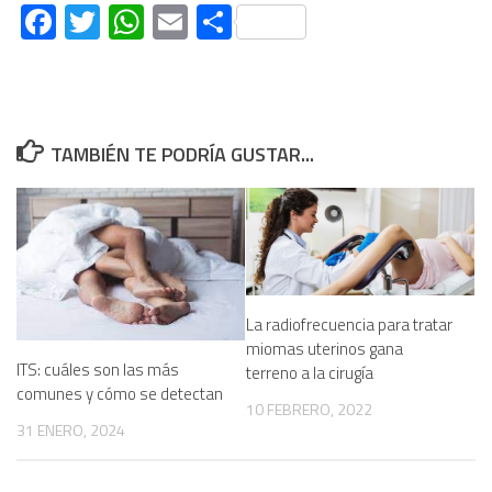
Facebook
Twitter
WhatsApp
Email
Compartir
TAMBIÉN TE PODRÍA GUSTAR...
La radiofrecuencia para tratar
miomas uterinos gana
ITS: cuáles son las más
terreno a la cirugía
comunes y cómo se detectan
10 FEBRERO, 2022
31 ENERO, 2024