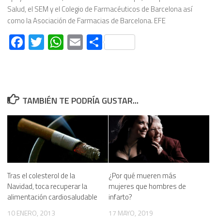
Salud, el SEM y el Colegio de Farmacéuticos de Barcelona así
como la Asociación de Farmacias de Barcelona. EFE
Facebook
Twitter
WhatsApp
Email
Compartir
TAMBIÉN TE PODRÍA GUSTAR...
Tras el colesterol de la
¿Por qué mueren más
Navidad, toca recuperar la
mujeres que hombres de
alimentación cardiosaludable
infarto?
10 ENERO, 2013
17 MAYO, 2019