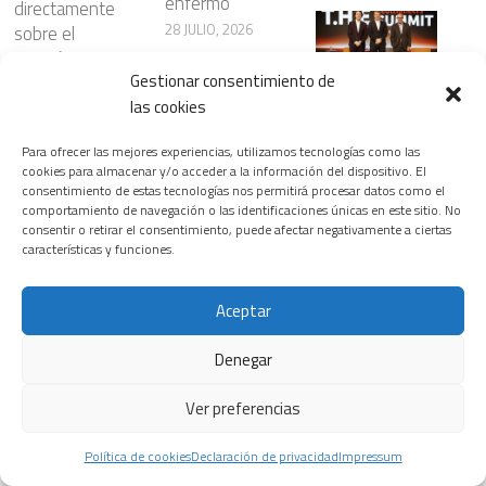
enfermo
directamente
28 JULIO, 2026
sobre el
corazón
Gestionar consentimiento de
6 JUNIO, 2026
Siemens
las cookies
Healthineers
inaugura la
¿Nanopartículas
Para ofrecer las mejores experiencias, utilizamos tecnologías como las
primera edición
para atacar el
cookies para almacenar y/o acceder a la información del dispositivo. El
del T.H.E.
consentimiento de estas tecnologías nos permitirá procesar datos como el
cáncer con
Riesgos
comportamiento de navegación o las identificaciones únicas en este sitio. No
Healthineers
mayor
cardiovasculare
consentir o retirar el consentimiento, puede afectar negativamente a ciertas
Summit, su
precisión?
s ocultos en
características y funciones.
nuevo
23 JULIO, 2026
ciertos
encuentro
patrones del
Aceptar
insignia para
sueño
transformar el
3 JUNIO, 2026
Denegar
sistema
La prevención,
sanitario
Ver preferencias
el diagnóstico y
18 FEBRERO, 2026
los avances
Política de cookies
Declaración de privacidad
Impressum
terapéuticos,
Las