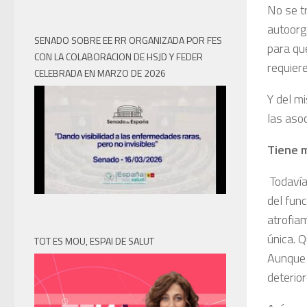
No se t
autoorg
SENADO SOBRE EE RR ORGANIZADA POR FES
para qu
CON LA COLABORACION DE HSJD Y FEDER
requier
CELEBRADA EN MARZO DE 2026
Y del m
las aso
Tiene m
Todaví
del fun
atrofia
única. 
TOT ES MOU, ESPAI DE SALUT
Aunque 
deterio