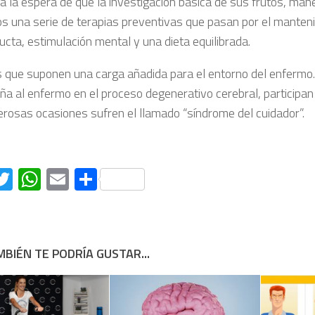
 a la espera de que la investigación básica dé sus frutos, man
s una serie de terapias preventivas que pasan por el manten
ucta, estimulación mental y una dieta equilibrada.
s que suponen una carga añadida para el entorno del enfermo. 
a al enfermo en el proceso degenerativo cerebral, participan 
rosas ocasiones sufren el llamado “síndrome del cuidador”.
acebook
Twitter
WhatsApp
Email
Compartir
BIÉN TE PODRÍA GUSTAR...