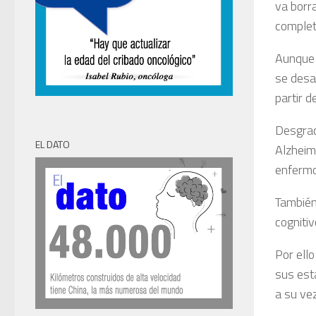
va borr
complet
Aunque 
se desa
partir d
Desgrac
EL DATO
Alzheim
enfermo
También
cognitiv
Por ell
sus esta
a su ve