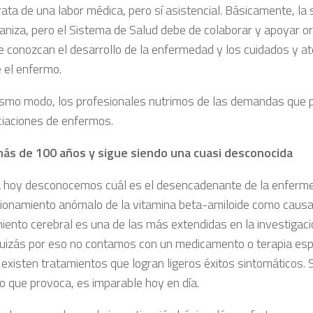
rata de una labor médica, pero sí asistencial. Básicamente, la
aniza, pero el Sistema de Salud debe de colaborar y apoyar o
e conozcan el desarrollo de la enfermedad y los cuidados y a
e el enfermo.
ismo modo, los profesionales nutrimos de las demandas que 
ciaciones de enfermos.
ás de 100 años y sigue siendo una cuasi desconocida
a hoy desconocemos cuál es el desencadenante de la enferme
cionamiento anómalo de la vitamina beta-amiloide como caus
miento cerebral es una de las más extendidas en la investigaci
Quizás por eso no contamos con un medicamento o terapia espe
existen tratamientos que logran ligeros éxitos sintomáticos. 
ro que provoca, es imparable hoy en día.