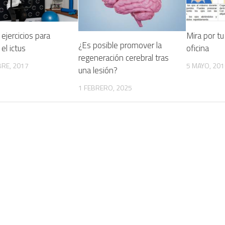
ejercicios para
Mira por tu
¿Es posible promover la
el ictus
oficina
regeneración cerebral tras
RE, 2017
5 MAYO, 201
una lesión?
1 FEBRERO, 2025