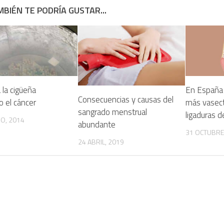
BIÉN TE PODRÍA GUSTAR...
a la cigüeña
En España 
Consecuencias y causas del
 el cáncer
más vasec
sangrado menstrual
ligaduras 
O, 2014
abundante
31 OCTUBRE
24 ABRIL, 2019