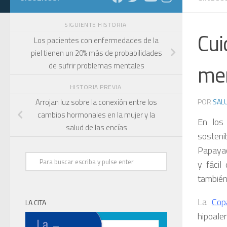
SIGUIENTE HISTORIA
Cui
Los pacientes con enfermedades de la
piel tienen un 20% más de probabilidades
men
de sufrir problemas mentales
HISTORIA PREVIA
POR
SALU
Arrojan luz sobre la conexión entre los
cambios hormonales en la mujer y la
En los
salud de las encías
sosteni
Papayac
y fácil
también
La
Cop
LA CITA
hipoale