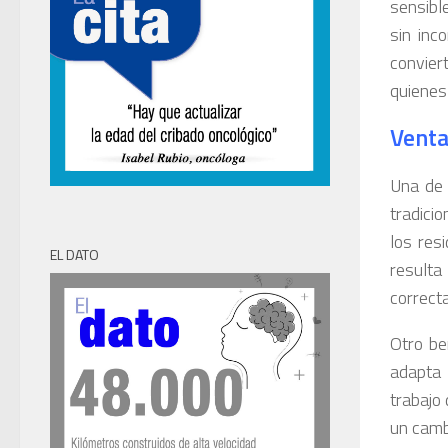
sensibl
sin inc
convier
quienes
Venta
Una de 
tradicio
los res
EL DATO
resulta
correct
Otro be
adapta 
trabajo
un cambi