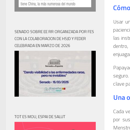
Cómo 
Usar un
pacienc
SENADO SOBRE EE RR ORGANIZADA POR FES
las ins
CON LA COLABORACION DE HSJD Y FEDER
dentro,
CELEBRADA EN MARZO DE 2026
enjuaga
Papayac
seguro.
clave p
Una o
Cada ve
TOT ES MOU, ESPAI DE SALUT
por sus
Menstru