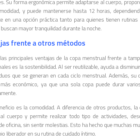
es. Su forma ergonómica permite adaptarse al cuerpo, propor
omodidad, y puede mantenerse hasta 12 horas, dependiendo 
te en una opción práctica tanto para quienes tienen rutinas
 buscan mayor tranquilidad durante la noche.
jas frente a otros métodos
las principales ventajas de la copa menstrual frente a ta
nales es la sostenibilidad. Al ser reutilizable, ayuda a disminui
iduos que se generan en cada ciclo menstrual. Además, su c
 más económico, ya que una sola copa puede durar varios
amente.
neficio es la comodidad. A diferencia de otros productos, l
al cuerpo y permite realizar todo tipo de actividades, de
 de oficina, sin sentir molestias. Esto ha hecho que muchas mu
o liberador en su rutina de cuidado íntimo.