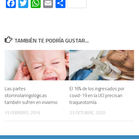
Facebook
Twitter
WhatsApp
Email
Compartir
TAMBIÉN TE PODRÍA GUSTAR...
Las partes
El 16% de los ingresados por
otorrinolaringológicas
covid-19 en la UCI precisan
también sufren en invierno
traqueotomía
15 FEBRERO, 2016
23 OCTUBRE, 2020