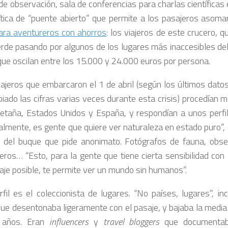
de observación, sala de conferencias para charlas científicas
ítica de “puente abierto” que permite a los pasajeros asoma
ara aventureros con ahorros
: los viajeros de este crucero, 
rde pasando por algunos de los lugares más inaccesibles del
 que oscilan entre los 15.000 y 24.000 euros por persona.
ajeros que embarcaron el 1 de abril (según los últimos datos
iado las cifras varias veces durante esta crisis) procedían 
etaña, Estados Unidos y España, y respondían a unos perfi
palmente, es gente que quiere ver naturaleza en estado puro”, 
 del buque que pide anonimato. Fotógrafos de fauna, obs
eros… “Esto, para la gente que tiene cierta sensibilidad con 
iaje posible, te permite ver un mundo sin humanos”.
rfil es el coleccionista de lugares. “No países, lugares”, in
que desentonaba ligeramente con el pasaje, y bajaba la medi
 años. Eran
influencers
y
travel bloggers
que documentab