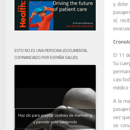
y dolor
pasajer
sí, rec
evacuad
Cronolo
ESTO NO ES UNA PERSONA (DOCUMENTAL
El 11 d
COFINANCIADO POR ESPAÑA SALUD)
Su cuer
permane
casi to
médico 
A la ma
pasajer
Haz clic para aceptar cookies de marketing
vez que
y permitir este contenido
se conv