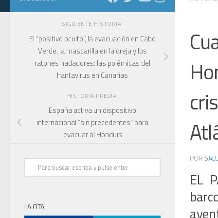
SIGUIENTE HISTORIA
Cua
El “positivo oculto”, la evacuación en Cabo
Verde, la mascarilla en la oreja y los
Hon
ratones nadadores: las polémicas del
hantavirus en Canarias
cri
HISTORIA PREVIA
España activa un dispositivo
Atl
internacional “sin precedentes” para
evacuar al Hondius
POR
SALU
EL P
barco
LA CITA
aven