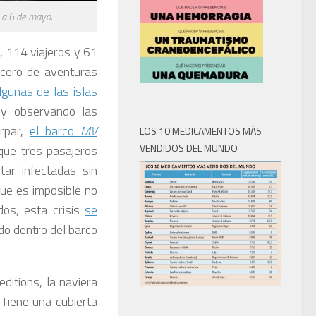
 a 6 de mayo.
l, 114 viajeros y 61
ucero de aventuras
lgunas de las islas
s y observando las
arpar,
el barco
MV
LOS 10 MEDICAMENTOS MÁS
VENDIDOS DEL MUNDO
ue tres pasajeros
ar infectadas sin
ue es imposible no
dos, esta crisis
se
ado dentro del barco
ditions, la naviera
 Tiene una cubierta