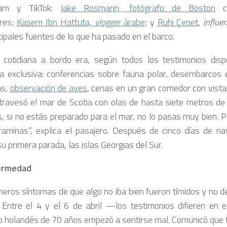
ram y TikTok:
Jake Rosmarin, fotógrafo de Boston
co
res;
Kasem Ibn Hattuta,
vlogger
árabe
; y
Ruhi Çenet
,
influe
cipales fuentes de lo que ha pasado en el barco.
 cotidiana a bordo era, según todos los testimonios disp
a exclusiva: conferencias sobre fauna polar, desembarcos 
as,
observación de aves
, cenas en un gran comedor con vist
travesó el mar de Scotia con olas de hasta siete metros de 
, si no estás preparado para el mar, no lo pasas muy bien. 
raminas”, explica el pasajero. Después de cinco días de na
su primera parada, las islas Georgias del Sur.
ermedad
meros síntomas de que algo no iba bien fueron tímidos y no 
 Entre el 4 y el 6 de abril —los testimonios difieren en 
o holandés de 70 años empezó a sentirse mal. Comunicó que te