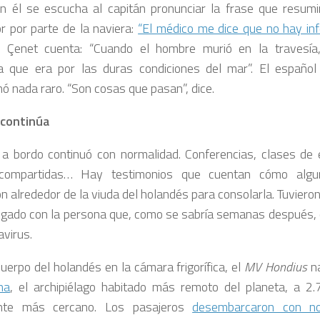
 En él se escucha al capitán pronunciar la frase que resumi
or por parte de la naviera:
“El médico me dice que no hay inf
. Çenet cuenta: “Cuando el hombre murió en la travesía
 que era por las duras condiciones del mar”. El españo
ó nada raro. “Son cosas que pasan”, dice.
e continúa
 a bordo continuó con normalidad. Conferencias, clases de e
compartidas… Hay testimonios que cuentan cómo algu
on alrededor de la viuda del holandés para consolarla. Tuviero
ngado con la persona que, como se sabría semanas después,
avirus.
cuerpo del holandés en la cámara frigorífica, el
MV Hondius
n
ha
, el archipiélago habitado más remoto del planeta, a 2.
ente más cercano. Los pasajeros
desembarcaron con no