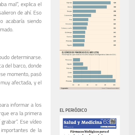
ba mal”, explica el
lieron de ahí. Eso
co acabaría siendo
rmado.
 pudo determinarse.
ca del barco, donde
 ese momento, pasó
 muy afectada, y el
para informar a los
EL PERIÓDICO
rque era la primera
í grabar”. Ese vídeo
importantes de la