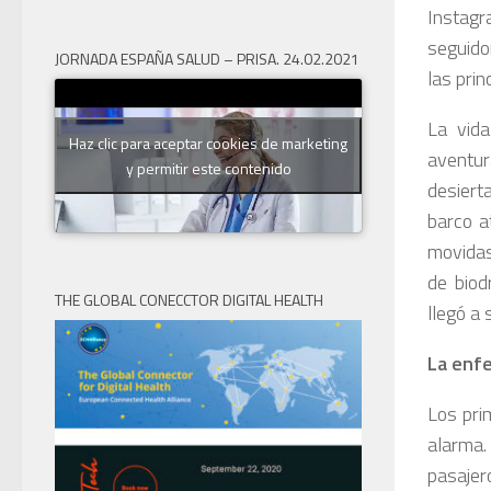
Instag
seguido
JORNADA ESPAÑA SALUD – PRISA. 24.02.2021
las prin
La vida
Haz clic para aceptar cookies de marketing
aventur
y permitir este contenido
desiert
barco a
movidas
de biod
THE GLOBAL CONECCTOR DIGITAL HEALTH
llegó a 
La enf
Los pri
alarma.
pasajer