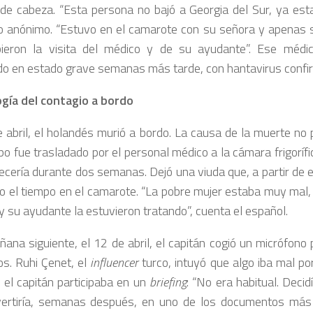
 de cabeza. “Esta persona no bajó a Georgia del Sur, ya esta
o anónimo. “Estuvo en el camarote con su señora y apenas sa
ibieron la visita del médico y de su ayudante”. Ese médi
o en estado grave semanas más tarde, con hantavirus confi
gía del contagio a bordo
e abril, el holandés murió a bordo. La causa de la muerte no
po fue trasladado por el personal médico a la cámara frigorífi
cería durante dos semanas. Dejó una viuda que, a partir de
do el tiempo en el camarote. “La pobre mujer estaba muy mal,
y su ayudante la estuvieron tratando”, cuenta el español.
ñana siguiente, el 12 de abril, el capitán cogió un micrófono 
os. Ruhi Çenet, el
influencer
turco, intuyó que algo iba mal po
 el capitán participaba en un
briefing
: “No era habitual. Decid
ertiría, semanas después, en uno de los documentos más 