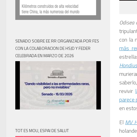
Odisea d
tripula
con la 
SENADO SOBRE EE RR ORGANIZADA POR FES
más re
CON LA COLABORACION DE HSJD Y FEDER
CELEBRADA EN MARZO DE 2026
estrell
Hondiu
muriera
saberlo
revivir
parece 
en esto
El
MV H
holande
TOT ES MOU, ESPAI DE SALUT