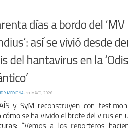
renta días a bordo del ‘MV
dius’: así se vivió desde de
sis del hantavirus en la ‘Odi
ántico’
D Y MEDICINA
·
11 MAYO, 2026
AÍS y SyM reconstruyen con testimoni
 cómo se ha vivido el brote del virus en 
turas: “Vemos a los reporteros hacie