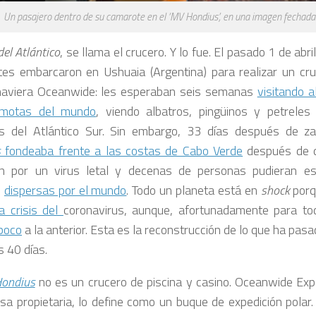
Un pasajero dentro de su camarote en el ‘MV Hondius’, en una imagen fechada
el Atlántico
,
se llama el crucero. Y lo fue. El pasado 1 de abri
ntes embarcaron en Ushuaia (Argentina) para realizar un cr
naviera Oceanwide: les esperaban seis semanas
visitando a
motas del mundo
, viendo albatros, pingüinos y petrele
as del Atlántico Sur. Sin embargo, 33 días después de z
s
fondeaba frente a las costas de Cabo Verde
después de q
n por un virus letal y decenas de personas pudieran est
,
dispersas por el mundo
. Todo un planeta está en
shock
porq
la crisis del
coronavirus, aunque, afortunadamente para to
poco
a la anterior. Esta es la reconstrucción de lo que ha pas
s 40 días.
ondius
no es un crucero de piscina y casino. Oceanwide Expe
sa propietaria, lo define como un buque de expedición polar.