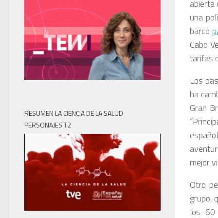
abierta 
una pol
barco
p
Cabo Ve
tarifas
Los pas
ha camb
Gran Br
RESUMEN LA CIENCIA DE LA SALUD
“Princi
PERSONAJES T2
español
aventur
mejor v
Otro pe
grupo, 
los 60