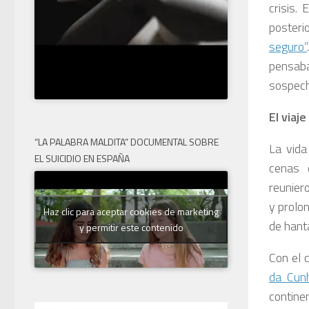
crisis.
posteri
seguro”
pensaba
sospech
El viaj
“LA PALABRA MALDITA” DOCUMENTAL SOBRE
La vida
EL SUICIDIO EN ESPAÑA
cenas 
reunier
y prolo
Haz clic para aceptar cookies de marketing
de hant
y permitir este contenido
Con el 
da Cun
contin