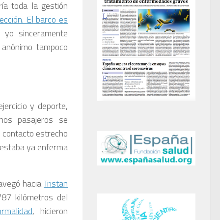
ría toda la gestión
ección. El barco es
, yo sinceramente
l anónimo tampoco
jercicio y deporte,
nos pasajeros se
n contacto estrecho
 estaba ya enferma
avegó hacia
Tristan
787 kilómetros del
rmalidad
, hicieron