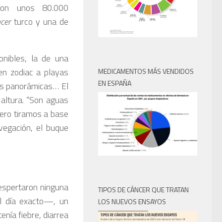
n unos 80.000
ncer
turco y una de
onibles, la de una
en zodiac a playas
MEDICAMENTOS MÁS VENDIDOS
EN ESPAÑA
as panorámicas… El
altura. “Son aguas
Pero tiramos a base
vegación, el buque
despertaron ninguna
TIPOS DE CÁNCER QUE TRATAN
el día exacto—, un
LOS NUEVOS ENSAYOS
nía fiebre, diarrea