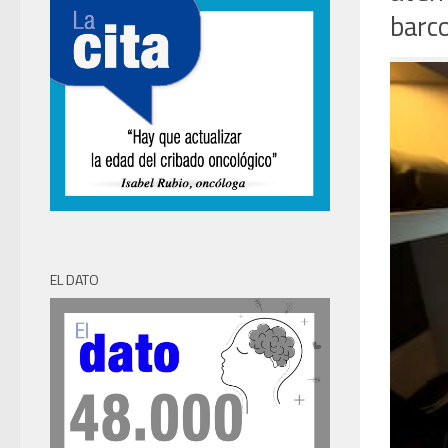
barco
EL DATO