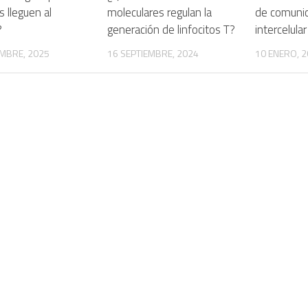
 lleguen al
moleculares regulan la
de comunic
?
generación de linfocitos T?
intercelular
MBRE, 2025
16 SEPTIEMBRE, 2024
10 ENERO, 