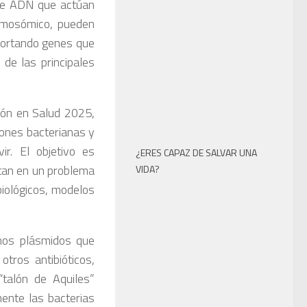
 de ADN que actúan
romosómico, pueden
sportando genes que
 de las principales
ión en Salud 2025,
iones bacterianas y
ir. El objetivo es
¿ERES CAPAZ DE SALVAR UNA
rtan en un problema
VIDA?
biológicos, modelos
nos plásmidos que
otros antibióticos,
“talón de Aquiles”
mente las bacterias