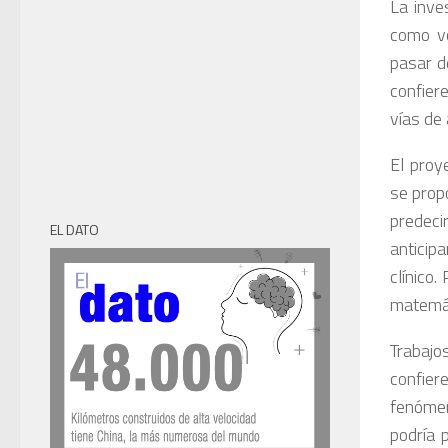
La inve
como ve
pasar d
confier
vías de
El proy
se prop
predeci
EL DATO
anticip
clínico
matemát
Trabajo
confier
fenómen
podría 