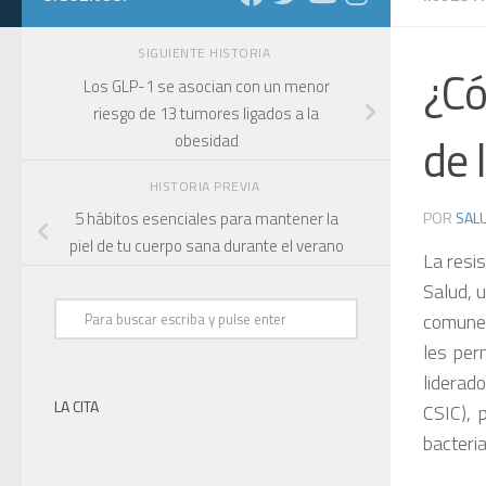
SIGUIENTE HISTORIA
¿Có
Los GLP-1 se asocian con un menor
riesgo de 13 tumores ligados a la
de 
obesidad
HISTORIA PREVIA
POR
SALU
5 hábitos esenciales para mantener la
piel de tu cuerpo sana durante el verano
La resis
Salud, u
comunes
les per
liderad
LA CITA
CSIC), 
bacteri