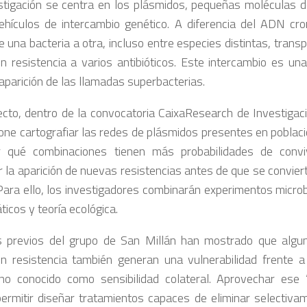
stigación se centra en los plásmidos, pequeñas moléculas
hículos de intercambio genético. A diferencia del ADN c
e una bacteria a otra, incluso entre especies distintas, tran
en resistencia a varios antibióticos. Este intercambio es una
 aparición de las llamadas superbacterias.
ecto, dentro de la convocatoria CaixaResearch de Investigac
one cartografiar las redes de plásmidos presentes en poblac
r qué combinaciones tienen más probabilidades de conviv
ar la aparición de nuevas resistencias antes de que se convie
. Para ello, los investigadores combinarán experimentos micro
icos y teoría ecológica.
s previos del grupo de San Millán han mostrado que algu
en resistencia también generan una vulnerabilidad frente a 
o conocido como sensibilidad colateral. Aprovechar ese 
permitir diseñar tratamientos capaces de eliminar selectiva