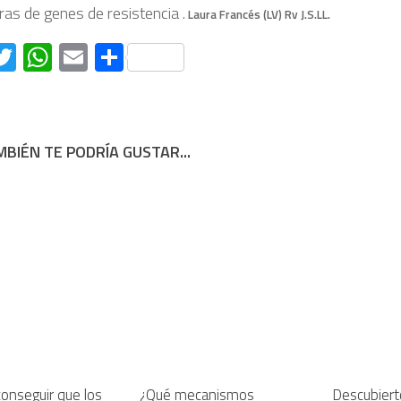
ras de genes de resistencia .
Laura Francés (LV) Rv J.S.LL.
acebook
Twitter
WhatsApp
Email
Compartir
BIÉN TE PODRÍA GUSTAR...
onseguir que los
¿Qué mecanismos
Descubier