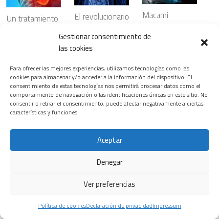
Macami
El revolucionario
Un tratamiento
Biotech,
fármaco para
con omega-3
Gestionar consentimiento de
biotecnología
cáncer de
purificado
aplicada a la
las cookies
páncreas que
reduce el daño
salud celular
ya empieza a
cardíaco tras un
Para ofrecer las mejores experiencias, utilizamos tecnologías como las
beneficiar al
24 FEBRERO, 2026
infarto al actuar
cookies para almacenar y/o acceder a la información del dispositivo. El
enfermo
directamente
consentimiento de estas tecnologías nos permitirá procesar datos como el
comportamiento de navegación o las identificaciones únicas en este sitio. No
28 JULIO, 2026
sobre el
consentir o retirar el consentimiento, puede afectar negativamente a ciertas
corazón
características y funciones.
6 JUNIO, 2026
Siemens
Healthineers
Aceptar
inaugura la
¿Nanopartículas
primera edición
para atacar el
Denegar
del T.H.E.
cáncer con
Riesgos
Healthineers
mayor
cardiovasculare
Ver preferencias
Summit, su
precisión?
s ocultos en
nuevo
23 JULIO, 2026
ciertos
Política de cookies
Declaración de privacidad
Impressum
encuentro
patrones del