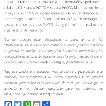
que acudieron en primera instancia a un dermatólogo pertenecen
a Italia (53%), Francia (47,4%) y España (44,8%). Mientras, en Reino
Unido, solo el 11,9 % de los pacientes acudieron inicialmente a un
dermatólogo, seguido de Polonia con un 13,5 %. Sin embargo, en
casi la mitad de los casos (45,7%), el diagnóstico final lo realizó, por
lo general, un dermatólogo.
“Los dermatólogos deben desempeñar un papel central en las
estrategias de salud pública para combatir el cáncer y educar al público
en general, los medios de comunicación, las partes interesadas y los
responsables de la toma de decisiones sobre las enfermedades de la piel,
incluido el cáncer”, dice
Alexander Stratigos
,
presidente de la EADV.
“Hay que brindar una educación más constante y generalizada a la
población, complementario a un marco regulatorio y de políticas
adecuadas para reducir la incidencia del cáncer de piel y evitar que se
convierta en un desafío importante para los sistemas de
salud”,
concluyó Richard.
M.T.T./J.S.T. (SyM)
Facebook
Twitter
WhatsApp
Email
Compartir