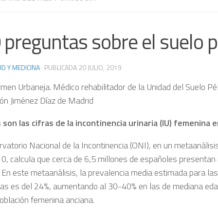
 preguntas sobre el suelo p
D Y MEDICINA
· PUBLICADA
20 JULIO, 2019
rmen Urbaneja. Médico rehabilitador de la Unidad del Suelo Pél
ón Jiménez Díaz de Madrid
 son las cifras de la incontinencia urinaria (IU) femenina 
vatorio Nacional de la Incontinencia (ONI), en un metaanálisis
0, calcula que cerca de 6,5 millones de españoles presentan 
a. En este metaanálisis, la prevalencia media estimada para la
as es del 24%, aumentando al 30-40% en las de mediana eda
población femenina anciana.