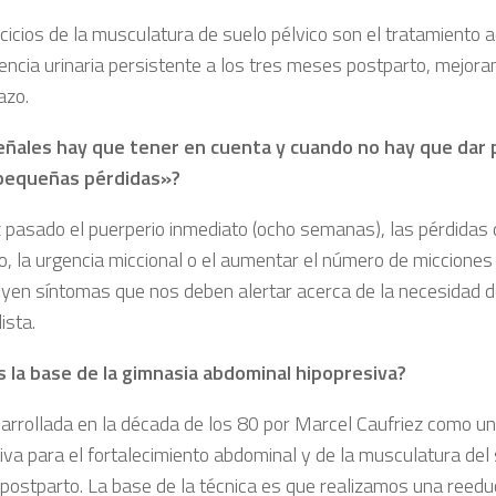
rcicios de la musculatura de suelo pélvico son el tratamiento 
nencia urinaria persistente a los tres meses postparto, mejor
azo.
ñales hay que tener en cuenta y cuando no hay que dar 
pequeñas pérdidas»?
 pasado el puerperio inmediato (ocho semanas), las pérdidas d
o, la urgencia miccional o el aumentar el número de micciones 
uyen síntomas que nos deben alertar acerca de la necesidad d
ista.
s la base de la gimnasia abdominal hipopresiva?
arrollada en la década de los 80 por Marcel Caufriez como un
iva para el fortalecimiento abdominal y de la musculatura del 
 postparto. La base de la técnica es que realizamos una reedu