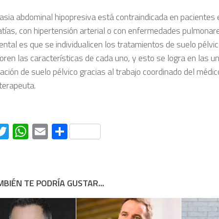
asia abdominal hipopresiva está contraindicada en pacientes
atías, con hipertensión arterial o con enfermedades pulmonare
ntal es que se individualicen los tratamientos de suelo pélvi
oren las características de cada uno, y esto se logra en las u
tación de suelo pélvico gracias al trabajo coordinado del médic
oterapeuta.
acebook
Twitter
WhatsApp
Email
Compartir
BIÉN TE PODRÍA GUSTAR...