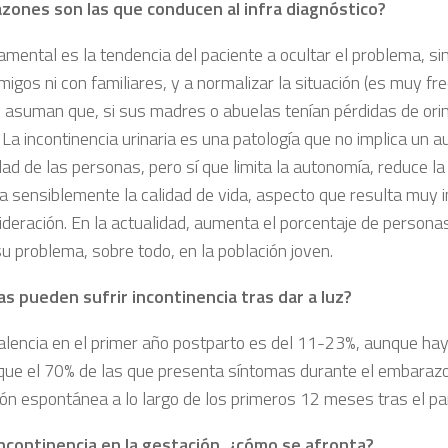
zones son las que conducen al infra diagnóstico?
amental es la tendencia del paciente a ocultar el problema, si
migos ni con familiares, y a normalizar la situación (es muy fr
 asuman que, si sus madres o abuelas tenían pérdidas de orin
 La incontinencia urinaria es una patología que no implica un 
dad de las personas, pero sí que limita la autonomía, reduce l
ra sensiblemente la calidad de vida, aspecto que resulta muy 
ideración. En la actualidad, aumenta el porcentaje de persona
u problema, sobre todo, en la población joven.
s pueden sufrir incontinencia tras dar a luz?
alencia en el primer año postparto es del 11-23%, aunque hay
que el 70% de las que presenta síntomas durante el embarazo
ión espontánea a lo largo de los primeros 12 meses tras el pa
incontinencia en la gestación, ¿cómo se afronta?