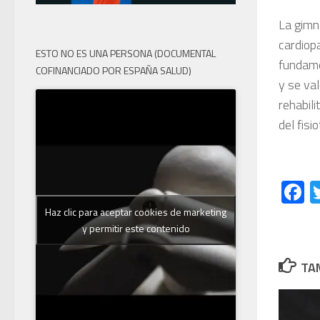
La gimn
cardiop
ESTO NO ES UNA PERSONA (DOCUMENTAL
fundame
COFINANCIADO POR ESPAÑA SALUD)
y se val
rehabili
del fisi
F
Haz clic para aceptar cookies de marketing
y permitir este contenido
TAM