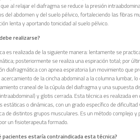
ue al relajar el diafragma se reduce la presión intraabdomina
s del abdomen y del suelo pélvico, fortaleciendo las fibras m
ión lenta y aportando tonicidad al suelo pélvico.
debe realizarse?
ca es realizada de la siguiente manera: lentamente se practic
ática; posteriormente se realiza una espiración total; por últi
ión diafragmática con apnea espiratoria (un movimiento que p
y acercamiento de la cincha abdominal a la columna lumbar, lo
amiento craneal de la cúpula del diafragma y una supuesta di
intraabdominal) y glotis cerrada. Esta técnica es realizada en
 estáticas o dinámicas, con un grado específico de dificultad 
ica de distintos grupos musculares. Es un método complejo y 
 por un fisioterapeuta formado.
 pacientes estaría contraindicada esta técnica?