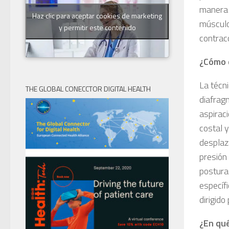
manera q
Haz clic para aceptar cookies de marketing
músculo
y permitir este contenido
contracc
¿Cómo 
La técni
THE GLOBAL CONECCTOR DIGITAL HEALTH
diafragm
aspirac
costal 
desplaz
presión 
posturas
específ
dirigido
¿En qué