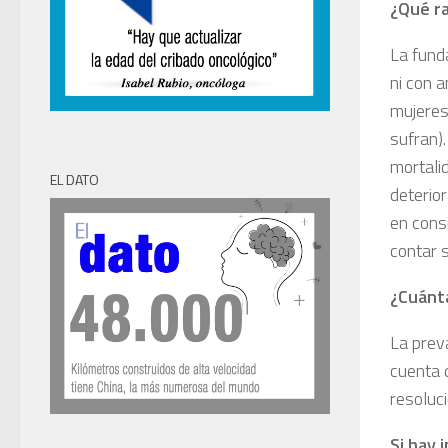
¿Qué ra
La fund
ni con a
mujeres
sufran).
mortali
EL DATO
deterio
en cons
contar s
¿Cuánta
La prev
cuenta 
resoluc
Si hay 