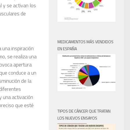
l y se activan los
usculares de
MEDICAMENTOS MÁS VENDIDOS
a una inspiración
EN ESPAÑA
mo, se realiza una
rovoca apertura
 que conduce a un
sminución de la
 diferentes
y una activación
preciso que esté
TIPOS DE CÁNCER QUE TRATAN
LOS NUEVOS ENSAYOS