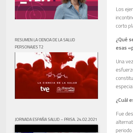
Los eje
inconti
corto pl
¿Qué se
RESUMEN LA CIENCIA DE LA SALUD
PERSONAJES T2
esas «
Una vez
esfuerz
constit
especial
¿Cuál e
Fue des
JORNADA ESPAÑA SALUD – PRISA. 24.02.2021
alternat
periodo