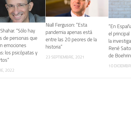
Niall Ferguson: “Esta
“En España 
Shahar. “Sólo hay
pandemia apenas está
el principa
os de personas que
entre las 20 peores de la
la investig
en emociones
historia”
René Saito
s: los psicópatas y
de Boehrin
23 SEPTIEMBRE, 2021
rtos”
10 DICIEMBR
E, 2022