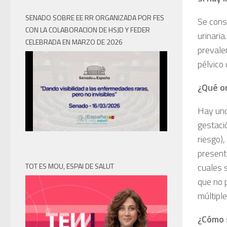
SENADO SOBRE EE RR ORGANIZADA POR FES
Se cons
CON LA COLABORACION DE HSJD Y FEDER
urinari
CELEBRADA EN MARZO DE 2026
prevale
pélvico
¿Qué or
Hay unos
gestaci
riesgo),
presenta
TOT ES MOU, ESPAI DE SALUT
cuales 
que no 
múltipl
¿Cómo s