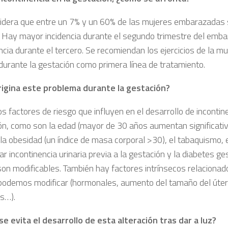
idera que entre un 7% y un 60% de las mujeres embarazadas s
a. Hay mayor incidencia durante el segundo trimestre del emb
ncia durante el tercero. Se recomiendan los ejercicios de la m
 durante la gestación como primera línea de tratamiento.
igina este problema durante la gestación?
 factores de riesgo que influyen en el desarrollo de incontin
ón, como son la edad (mayor de 30 años aumentan significati
 la obesidad (un índice de masa corporal >30), el tabaquismo, 
r incontinencia urinaria previa a la gestación y la diabetes ges
son modificables. También hay factores intrínsecos relaciona
podemos modificar (hormonales, aumento del tamaño del úter
es…).
e evita el desarrollo de esta alteración tras dar a luz?