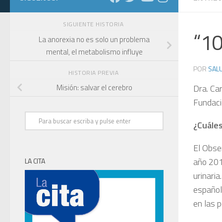
SIGUIENTE HISTORIA
“10
La anorexia no es solo un problema
mental, el metabolismo influye
POR
SALU
HISTORIA PREVIA
Dra. Ca
Misión: salvar el cerebro
Fundaci
¿Cuáles
El Obser
año 201
LA CITA
urinari
español
en las 