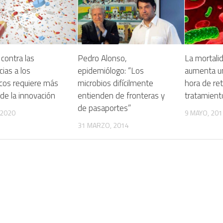
 contra las
Pedro Alonso,
La mortali
cias a los
epidemiólogo: “Los
aumenta u
icos requiere más
microbios difícilmente
hora de ret
de la innovación
entienden de fronteras y
tratamient
de pasaportes”
 2020
9 MAYO, 201
31 MARZO, 2014