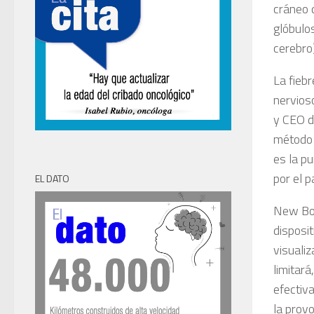
cráneo 
glóbulos
cerebro)
La fiebr
nervioso
y CEO d
método 
es la pu
por el p
EL DATO
New Bor
disposit
visuali
limitará
efectiv
la provo