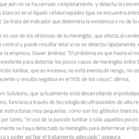
que aún no se ha cerrado completamente, y detecta la concen
 blancos en el líquido cefalorraquídeo (que se encuentra entre 
. Se trata del indicador que determina la existencia o no de la 
e es uno de los síntomas de la meningitis, que afecta al cereb
 central y puede resultar letal si no se detecta rápidamente, 
e la empresa, Xavier Jiménez. “El problema es que hasta el m
existente para detectar los pocos casos de meningitis entre 
nción lumbar, que es invasiva, no está exenta de riesgo, no s
aciente y resulta negativa en el 95% de los casos”, afirma.
n Solutions, que actualmente está desarrollando el prototipo 
ivo, funciona a través de tecnología de ultrasonidos de alta r
zar estructuras muy pequeñas, como son los glóbulos blancos.
, por tanto, “el uso de la punción lumbar a sólo aquellos poco
amente se haya detectado la meningitis para determinar el ti
ca y poder así fijar el tratamiento adecuado”, asegura.