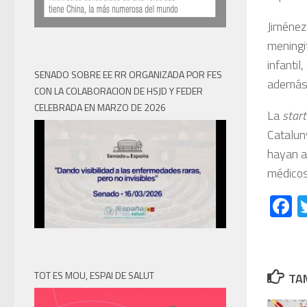
Jiménez 
meningit
infantil
SENADO SOBRE EE RR ORGANIZADA POR FES
además 
CON LA COLABORACION DE HSJD Y FEDER
CELEBRADA EN MARZO DE 2026
La
star
Catalun
hayan al
médicos
F
TOT ES MOU, ESPAI DE SALUT
TAM