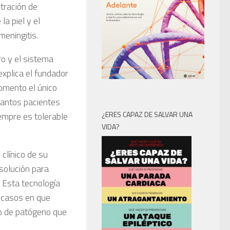
tración de
la piel y el
meningitis.
ro y el sistema
explica el fundador
omento el único
tantos pacientes
¿ERES CAPAZ DE SALVAR UNA
iempre es tolerable
VIDA?
clínico de su
esolución para
 Esta tecnología
s casos en que
po de patógeno que