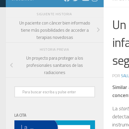
SIGUIENTE HISTORIA
Un 
Un paciente con cáncer bien informado
tiene más posibilidades de acceder a
inf
terapias novedosas
HISTORIA PREVIA
se
Un proyecto para proteger a los
profesionales sanitarios de las
radiaciones
POR
SALU
Similar
concent
La
star
LA CITA
detectar
instrume