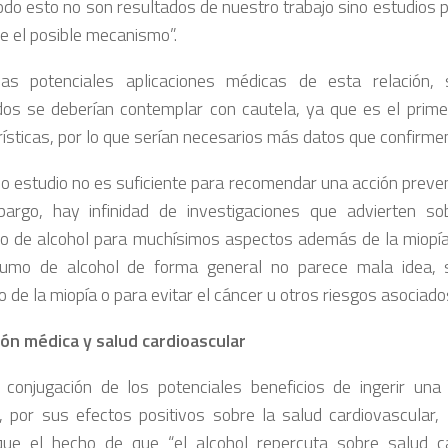
 Todo esto no son resultados de nuestro trabajo sino estudios
re el posible mecanismo”.
las potenciales aplicaciones médicas de esta relación,
dos se deberían contemplar con cautela, ya que es el prime
rísticas, por lo que serían necesarios más datos que confirmen
co estudio no es suficiente para recomendar una acción prevent
argo, hay infinidad de investigaciones que advierten so
 de alcohol para muchísimos aspectos además de la miopía, 
umo de alcohol de forma general no parece mala idea, s
de la miopía o para evitar el cáncer u otros riesgos asociados
ión médica y salud cardioascular
 conjugación de los potenciales beneficios de ingerir una
, por sus efectos positivos sobre la salud cardiovascular
que el hecho de que “el alcohol repercuta sobre salud c