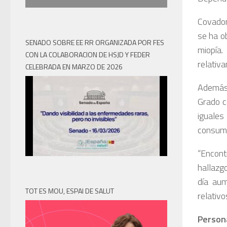
Covadon
se ha o
SENADO SOBRE EE RR ORGANIZADA POR FES
miopía
CON LA COLABORACION DE HSJD Y FEDER
relativ
CELEBRADA EN MARZO DE 2026
Además,
Grado c
iguale
consume
“Encont
hallaz
día aum
TOT ES MOU, ESPAI DE SALUT
relativo
Person