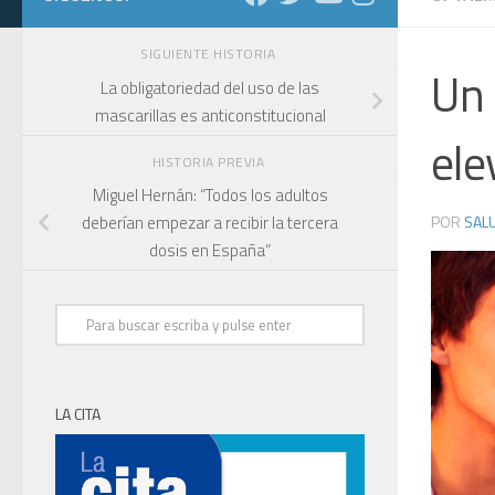
SIGUIENTE HISTORIA
Un 
La obligatoriedad del uso de las
mascarillas es anticonstitucional
ele
HISTORIA PREVIA
Miguel Hernán: “Todos los adultos
POR
SALU
deberían empezar a recibir la tercera
dosis en España”
LA CITA