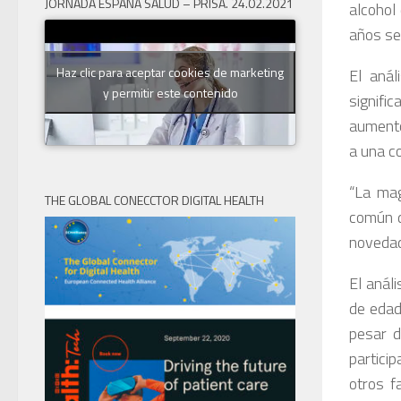
JORNADA ESPAÑA SALUD – PRISA. 24.02.2021
alcohol
años se 
Haz clic para aceptar cookies de marketing
El anál
y permitir este contenido
signifi
aumento
a una c
“La mag
THE GLOBAL CONECCTOR DIGITAL HEALTH
común d
novedad
El análi
de edad
pesar d
partici
otros f