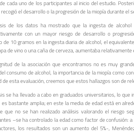
 de cada uno de los participantes al inicio del estudio. Poste
recogió el desarrollo o la progresión de la miopía durante el s
isis de los datos ha mostrado que la ingesta de alcohol 
cativamente con un mayor riesgo de desarrollo o progresió
 de 10 gramos en la ingesta diaria de alcohol, el equivalen
opa de vino o una caña de cerveza, aumentaba relativamente e
nitud de la asociación que encontramos no es muy grande
el consumo de alcohol, la importancia de la miopía como cond
 de esta evaluación, creemos que estos hallazgos son de rele
sis se ha llevado a cabo en graduados universitarios, lo que i
 es bastante amplia; en este la media de edad está en alred
e que no se han realizado análisis valorando el riesgo se
pantes –se ha controlado la edad como factor de confusión: a
actores, los resultados son un aumento del 5%-, Menénde