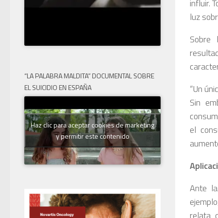
influir.
luz sob
Sobre 
resulta
caracte
“LA PALABRA MALDITA” DOCUMENTAL SOBRE
EL SUICIDIO EN ESPAÑA
“Un úni
Sin emb
consumo
Haz clic para aceptar cookies de marketing
el cons
y permitir este contenido
aumento 
Aplicac
Ante la
ejemplo
relata 