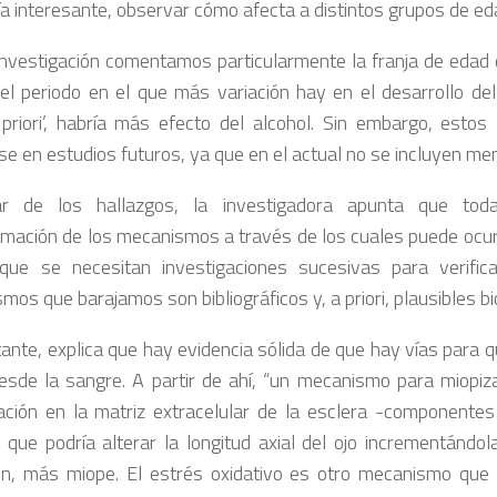
ía interesante, observar cómo afecta a distintos grupos de ed
investigación comentamos particularmente la franja de edad 
el periodo en el que más variación hay en el desarrollo del
 priori’, habría más efecto del alcohol. Sin embargo, estos
se en estudios futuros, ya que en el actual no se incluyen me
r de los hallazgos, la investigadora apunta que toda
irmación de los mecanismos a través de los cuales puede ocurr
que se necesitan investigaciones sucesivas para verific
os que barajamos son bibliográficos y, a priori, plausibles b
ante, explica que hay evidencia sólida de que hay vías para qu
desde la sangre. A partir de ahí, “un mecanismo para miopiza
ración en la matriz extracelular de la esclera -component
que podría alterar la longitud axial del ojo incrementándol
ión, más miope. El estrés oxidativo es otro mecanismo qu