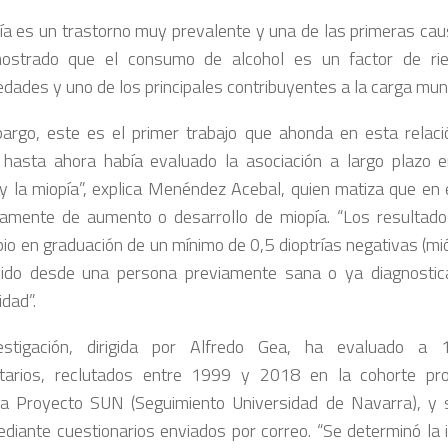
ía es un trastorno muy prevalente y una de las primeras cau
ostrado que el consumo de alcohol es un factor de ri
dades y uno de los principales contribuyentes a la carga mund
argo, este es el primer trabajo que ahonda en esta relaci
 hasta ahora había evaluado la asociación a largo plazo e
 y la miopía”, explica Menéndez Acebal, quien matiza que en 
ntamente de aumento o desarrollo de miopía. “Los resultad
io en graduación de un mínimo de 0,5 dioptrías negativas (mi
ido desde una persona previamente sana o ya diagnostic
idad”.
estigación, dirigida por Alfredo Gea, ha evaluado a 
itarios, reclutados entre 1999 y 2018 en la cohorte pro
a Proyecto SUN (Seguimiento Universidad de Navarra), y 
diante cuestionarios enviados por correo. “Se determinó la 