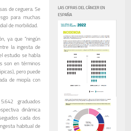
LAS CIFRAS DEL CÁNCER EN
sas de ceguera. Se
ESPAÑA
esgo para muchas
ial de morbilidad.
ón, ya que “ningún
ntre la ingesta de
el estudio se habla
os son en términos
ópicas), pero puede
ada de miopía con
15.642 graduados
spectiva dinámica
seguidos cada dos
ingesta habitual de