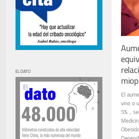
Aume
equi
relac
EL DATO
miopí
El aume
vino o 
5% , se
Medicin
Obesida
Depend