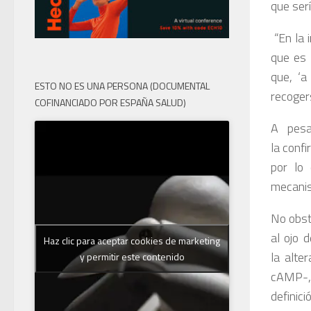
que ser
“En la 
que es 
que, ‘a
ESTO NO ES UNA PERSONA (DOCUMENTAL
recoger
COFINANCIADO POR ESPAÑA SALUD)
A pesa
la conf
por lo 
mecanism
No obst
al ojo 
Haz clic para aceptar cookies de marketing
la alte
y permitir este contenido
cAMP-, 
definic