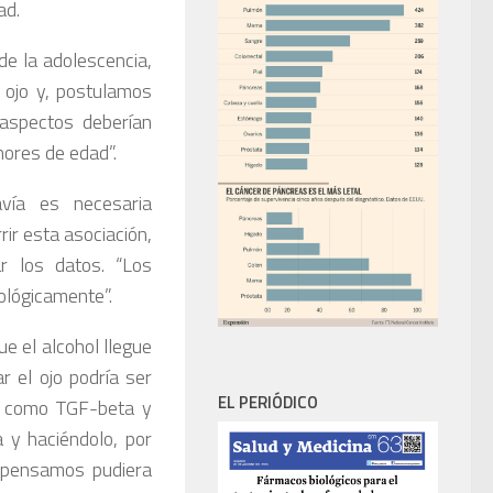
ad.
de la adolescencia,
 ojo y, postulamos
 aspectos deberían
nores de edad”.
vía es necesaria
ir esta asociación,
ar los datos. “Los
iológicamente”.
e el alcohol llegue
r el ojo podría ser
EL PERIÓDICO
es como TGF-beta y
a y haciéndolo, por
e pensamos pudiera