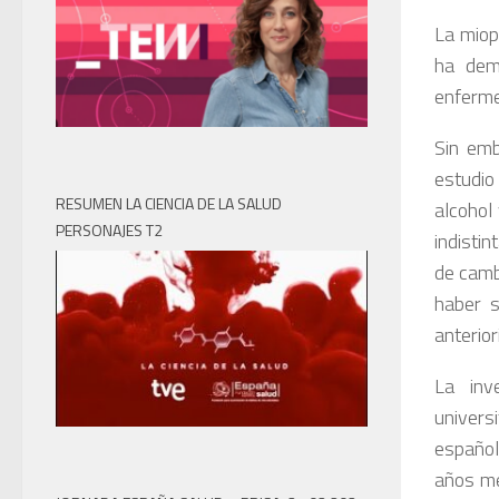
La miop
ha dem
enferme
Sin emb
estudio
RESUMEN LA CIENCIA DE LA SALUD
alcohol
PERSONAJES T2
indisti
de camb
haber s
anterior
La inv
univers
español
años me