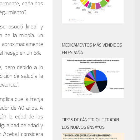
riormente, cada dos
eguimiento”.
se asoció lineal y
n de la miopía: un
te aproximadamente
MEDICAMENTOS MÁS VENDIDOS
l riesgo en un 5%.
EN ESPAÑA
, pero debido a lo
ición de salud y la
vancia”.
mplica que la franja
edor de 40 años. A
gún la edad de los
TIPOS DE CÁNCER QUE TRATAN
 igualdad de edad y
LOS NUEVOS ENSAYOS
z Acebal considera