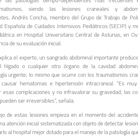
e las patologías tiempo-dependientes más frecuentes 
aumatismos, siendo las lesiones craneales y abdo
ntes. Andrés Concha, miembro del Grupo de Trabajo de Pol
d Española de Cuidados Intensivos Pediátricos (SECIP) y mé
iátrica en Hospital Universitario Central de Asturias, en Ov
cia de su evaluación inicial.
plica el experto, un sangrado abdominal importante producid
l hígado o cualquier otro órgano de la cavidad abdomina
ugía urgente; lo mismo que ocurre con los traumatismos cra
 causar hematomas e hipertensión intracraneal. “Es muy
r esas complicaciones y no infravalorar su gravedad; las c
pueden ser irreversibles”, señala.
jo de estas lesiones empieza en el momento del accidente
una atención inicial sistematizada con objeto de detectar lesion
rlo al hospital mejor dotado para el manejo de la patología qu