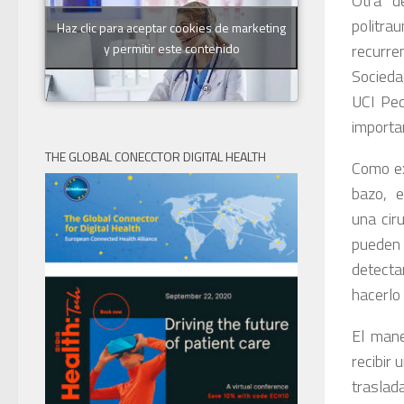
Otra d
politr
Haz clic para aceptar cookies de marketing
recurre
y permitir este contenido
Socieda
UCI Ped
importan
THE GLOBAL CONECCTOR DIGITAL HEALTH
Como ex
bazo, e
una cir
pueden
detecta
hacerlo 
El mane
recibir 
traslada