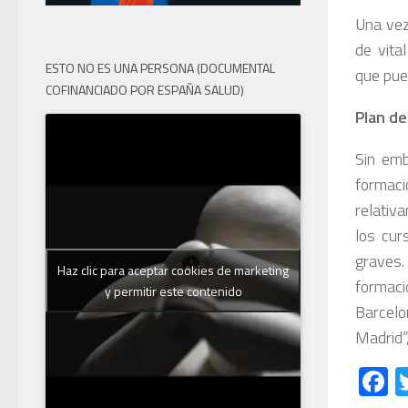
Una vez
de vita
ESTO NO ES UNA PERSONA (DOCUMENTAL
que pued
COFINANCIADO POR ESPAÑA SALUD)
Plan de
Sin emb
formaci
relativ
los cur
graves.
Haz clic para aceptar cookies de marketing
formaci
y permitir este contenido
Barcelon
Madrid”
F