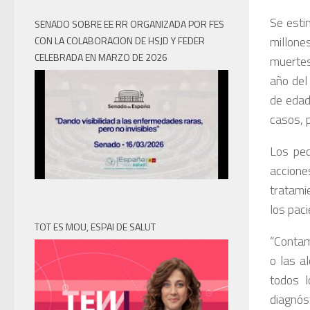
Se esti
SENADO SOBRE EE RR ORGANIZADA POR FES
millone
CON LA COLABORACION DE HSJD Y FEDER
CELEBRADA EN MARZO DE 2026
muertes
año del
de edad
casos, 
Los ped
accione
tratami
los paci
TOT ES MOU, ESPAI DE SALUT
“Contam
o las a
todos l
diagnós