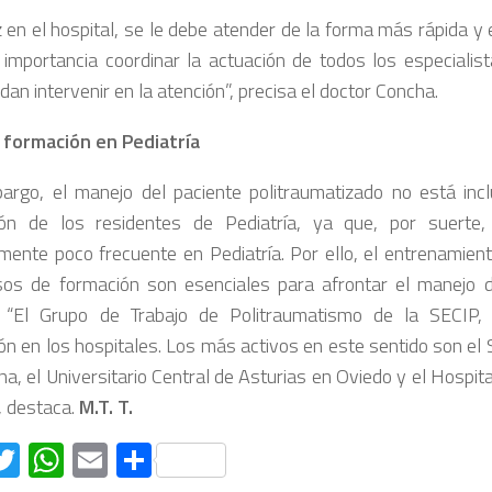
 en el hospital, se le debe atender de la forma más rápida y e
l importancia coordinar la actuación de todos los especialis
an intervenir en la atención”, precisa el doctor Concha.
 formación en Pediatría
argo, el manejo del paciente politraumatizado no está incl
ón de los residentes de Pediatría, ya que, por suerte,
amente poco frecuente en Pediatría. Por ello, el entrenamien
sos de formación son esenciales para afrontar el manejo 
 “El Grupo de Trabajo de Politraumatismo de la SECIP, 
ón en los hospitales. Los más activos en este sentido son el
a, el Universitario Central de Asturias en Oviedo y el Hospit
, destaca.
M.T. T.
acebook
Twitter
WhatsApp
Email
Compartir