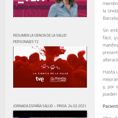
miembro
la Unid
Barcelo
Sin emb
RESUMEN LA CIENCIA DE LA SALUD
fácil, 
PERSONAJES T2
manife
presenta
alteraci
Hasta u
mejoran
y, por 
pueden 
Pacien
JORNADA ESPAÑA SALUD – PRISA. 24.02.2021