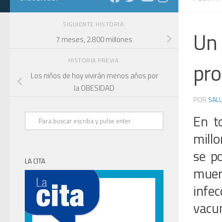
SIGUIENTE HISTORIA
Un 
7 meses, 2.800 millones
HISTORIA PREVIA
pro
Los niños de hoy vivirán menos años por
la OBESIDAD
POR
SALU
En t
mill
se p
LA CITA
muer
infe
vacu