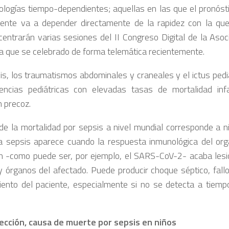
ologías tiempo-dependientes; aquellas en las que el pronóst
iente va a depender directamente de la rapidez con la qu
 centrarán varias sesiones del II Congreso Digital de la Aso
ía que se celebrado de forma telemática recientemente.
is, los traumatismos abdominales y craneales y el ictus pediá
encias pediátricas con elevadas tasas de mortalidad infa
n precoz.
de la mortalidad por sepsis a nivel mundial corresponde a 
a sepsis aparece cuando la respuesta inmunológica del or
ón -como puede ser, por ejemplo, el SARS-CoV-2- acaba lesi
 y órganos del afectado. Puede producir choque séptico, fallo
miento del paciente, especialmente si no se detecta a tiemp
ección, causa de muerte por sepsis en niños