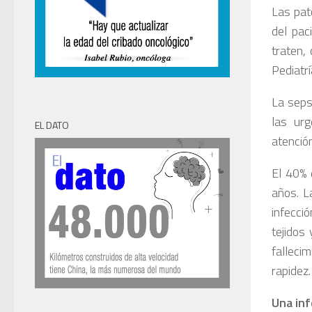
Las pat
del pac
traten,
Pediatr
La seps
las urg
EL DATO
atenció
El 40% 
años. L
infecci
tejidos
falleci
rapidez.
Una inf