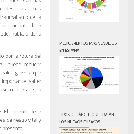
en niños son los
minales las más
itraumatismo de la
dico adjunto de la
iedo, hablará de la
MEDICAMENTOS MÁS VENDIDOS
EN ESPAÑA
o por la rotura del
l, puede requerir
neales graves, que
 importante saber
onsecuencias de no
. El paciente debe
TIPOS DE CÁNCER QUE TRATAN
es de riesgo vital y
LOS NUEVOS ENSAYOS
e presente.