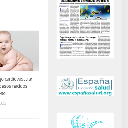
go cardiovascular
besos nacidos
eso
2023