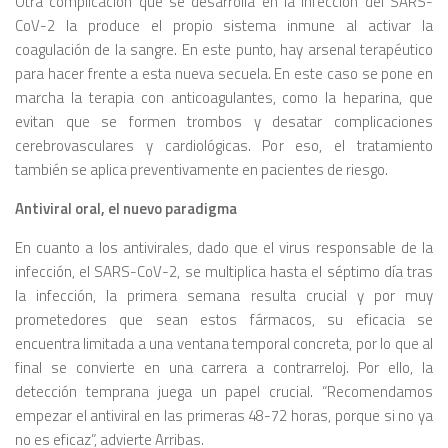
Otra complicación que se desarrolla en la infección del SARS-
CoV-2 la produce el propio sistema inmune al activar la
coagulación de la sangre. En este punto, hay arsenal terapéutico
para hacer frente a esta nueva secuela. En este caso se pone en
marcha la terapia con anticoagulantes, como la heparina, que
evitan que se formen trombos y desatar complicaciones
cerebrovasculares y cardiológicas. Por eso, el tratamiento
también se aplica preventivamente en pacientes de riesgo.
Antiviral oral, el nuevo paradigma
En cuanto a los antivirales, dado que el virus responsable de la
infección, el SARS-CoV-2, se multiplica hasta el séptimo día tras
la infección, la primera semana resulta crucial y por muy
prometedores que sean estos fármacos, su eficacia se
encuentra limitada a una ventana temporal concreta, por lo que al
final se convierte en una carrera a contrarreloj. Por ello, la
detección temprana juega un papel crucial. “Recomendamos
empezar el antiviral en las primeras 48-72 horas, porque si no ya
no es eficaz”, advierte Arribas.