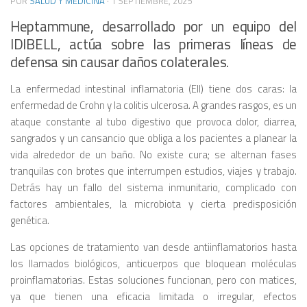
POR
SALUD Y MEDICINA
·
1 SEPTIEMBRE, 2025
Heptammune, desarrollado por un equipo del
IDIBELL, actúa sobre las primeras líneas de
defensa sin causar daños colaterales.
La enfermedad intestinal inflamatoria (EII) tiene dos caras: la
enfermedad de Crohn y la colitis ulcerosa. A grandes rasgos, es un
ataque constante al tubo digestivo que provoca dolor, diarrea,
sangrados y un cansancio que obliga a los pacientes a planear la
vida alrededor de un baño. No existe cura; se alternan fases
tranquilas con brotes que interrumpen estudios, viajes y trabajo.
Detrás hay un fallo del sistema inmunitario, complicado con
factores ambientales, la microbiota y cierta predisposición
genética.
Las opciones de tratamiento van desde antiinflamatorios hasta
los llamados biológicos, anticuerpos que bloquean moléculas
proinflamatorias. Estas soluciones funcionan, pero con matices,
ya que tienen una eficacia limitada o irregular, efectos