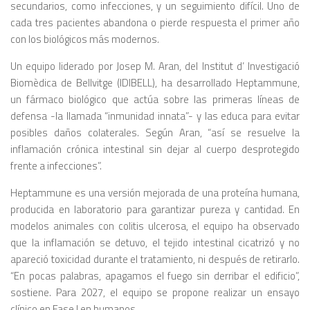
secundarios, como infecciones, y un seguimiento difícil. Uno de
cada tres pacientes abandona o pierde respuesta el primer año
con los biológicos más modernos.
Un equipo liderado por Josep M. Aran, del Institut d’ Investigació
Biomèdica de Bellvitge (IDIBELL), ha desarrollado Heptammune,
un fármaco biológico que actúa sobre las primeras líneas de
defensa -la llamada “inmunidad innata”- y las educa para evitar
posibles daños colaterales. Según Aran, “así se resuelve la
inflamación crónica intestinal sin dejar al cuerpo desprotegido
frente a infecciones”.
Heptammune es una versión mejorada de una proteína humana,
producida en laboratorio para garantizar pureza y cantidad. En
modelos animales con colitis ulcerosa, el equipo ha observado
que la inflamación se detuvo, el tejido intestinal cicatrizó y no
apareció toxicidad durante el tratamiento, ni después de retirarlo.
“En pocas palabras, apagamos el fuego sin derribar el edificio”,
sostiene. Para 2027, el equipo se propone realizar un ensayo
clínico en Fase I en humanos