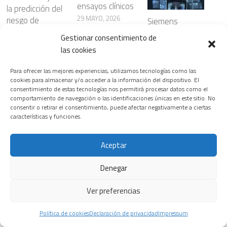
ensayos clínicos
la predicción del
29 MAYO, 2026
riesgo de
Siemens
enfermedades
Healthineers
Gestionar consentimiento de
cardiovasculare
lanza nuevas
Leer más
las cookies
s
soluciones de
radiología
8 ABRIL, 2026
Para ofrecer las mejores experiencias, utilizamos tecnologías como las
basadas en
cookies para almacenar y/o acceder a la información del dispositivo. El
consentimiento de estas tecnologías nos permitirá procesar datos como el
inteligencia
Leer más
comportamiento de navegación o las identificaciones únicas en este sitio. No
artificial que
consentir o retirar el consentimiento, puede afectar negativamente a ciertas
optimizan los
características y funciones.
flujos de trabajo
manteniendo la
Aceptar
precisión
diagnóstica
Denegar
29 NOVIEMBRE,
2025
Ver preferencias
Política de cookies
Declaración de privacidad
Impressum
Leer más