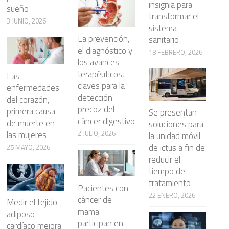
insignia para
sueño
transformar el
3 JUNIO, 2026
sistema
La prevención,
sanitario
el diagnóstico y
18 FEBRERO, 2026
los avances
terapéuticos,
Las
claves para la
enfermedades
detección
del corazón,
precoz del
primera causa
Se presentan
cáncer digestivo
de muerte en
soluciones para
2 JULIO, 2026
las mujeres
la unidad móvil
de ictus a fin de
25 MAYO, 2026
reducir el
tiempo de
tratamiento
Pacientes con
22 ENERO, 2026
cáncer de
Medir el tejido
mama
adiposo
participan en
cardíaco mejora