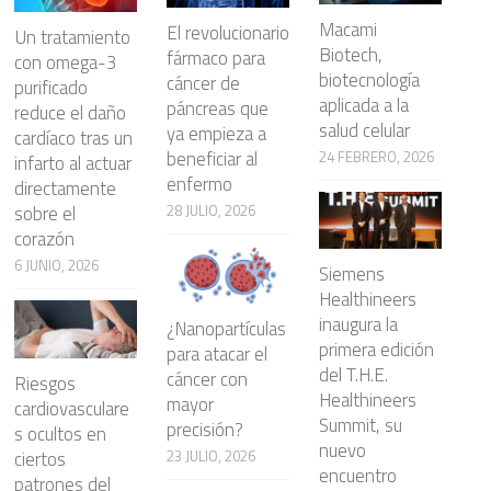
Macami
El revolucionario
Un tratamiento
Biotech,
fármaco para
con omega-3
biotecnología
cáncer de
purificado
aplicada a la
páncreas que
reduce el daño
salud celular
ya empieza a
cardíaco tras un
beneficiar al
24 FEBRERO, 2026
infarto al actuar
enfermo
directamente
28 JULIO, 2026
sobre el
corazón
6 JUNIO, 2026
Siemens
Healthineers
inaugura la
¿Nanopartículas
primera edición
para atacar el
del T.H.E.
cáncer con
Riesgos
Healthineers
mayor
cardiovasculare
Summit, su
precisión?
s ocultos en
nuevo
23 JULIO, 2026
ciertos
encuentro
patrones del