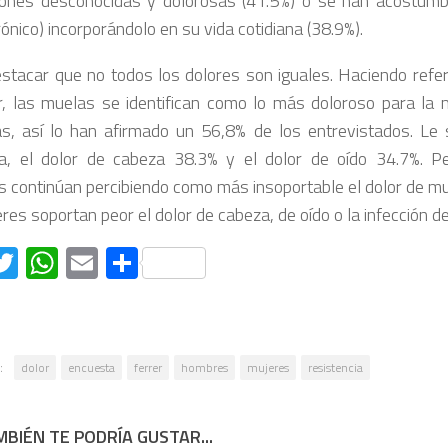
ones desconocidas y dolorosas (41.5%) o se han acostumbr
rónico) incorporándolo en su vida cotidiana (38.9%).
stacar que no todos los dolores son iguales. Haciendo refere
r, las muelas se identifican como lo más doloroso para la 
s, así lo han afirmado un 56,8% de los entrevistados. Le 
ia, el dolor de cabeza 38.3% y el dolor de oído 34.7%. P
 continúan percibiendo como más insoportable el dolor de mu
res soportan peor el dolor de cabeza, de oído o la infección de
acebook
Twitter
WhatsApp
Email
Compartir
:
dolor
encuesta
ferrer
hombres
mujeres
resistencia
BIÉN TE PODRÍA GUSTAR...