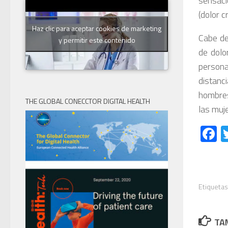
sensaci
(dolor c
Haz clic para aceptar cookies de marketing
Cabe de
y permitir este contenido
de dolo
persona
distanc
hombres
THE GLOBAL CONECCTOR DIGITAL HEALTH
las muje
F
Etiquetas
TAM