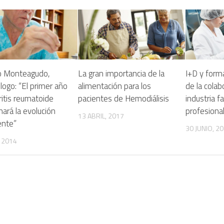
io Monteagudo,
La gran importancia de la
I+D y form
ogo: “El primer año
alimentación para los
de la colab
tritis reumatoide
pacientes de Hemodiálisis
industria f
ará la evolución
profesional
13 ABRIL, 2017
ente”
30 JUNIO, 2
, 2014