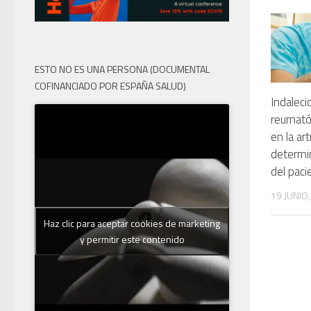
ESTO NO ES UNA PERSONA (DOCUMENTAL
COFINANCIADO POR ESPAÑA SALUD)
Indalec
reumatól
en la ar
determin
del paci
19 JUNIO
Haz clic para aceptar cookies de marketing
y permitir este contenido