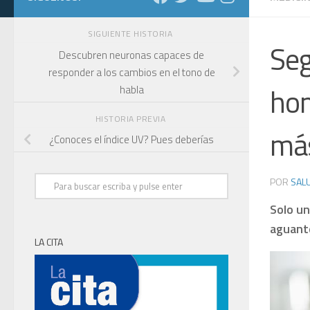
SIGUIENTE HISTORIA
Seg
Descubren neuronas capaces de
responder a los cambios en el tono de
hom
habla
HISTORIA PREVIA
más
¿Conoces el índice UV? Pues deberías
POR
SALU
Solo un
aguante
LA CITA