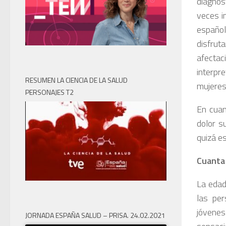
diagnos
veces in
español
disfrut
afectac
interpr
RESUMEN LA CIENCIA DE LA SALUD
mujeres
PERSONAJES T2
En cuan
dolor s
quizá es
Cuanta 
La edad
las pe
jóvenes
JORNADA ESPAÑA SALUD – PRISA. 24.02.2021