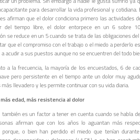
ticar un problema. Sin embargo a nadie le gusta sufrirlo ya
capacitante para desarrollar la vida profesional y cotidiana.
es afirman que el dolor condiciona primero las actividades de
ar del tiempo libre, el dolor entorpece en un 6 sobre 1
ión se reduce en un 5 cuando se trata de las obligaciones del 
etar que el compromiso con el trabajo o el miedo a perderlo 
 a acudir a sus puestos aunque no se encuentren del todo bie
to a la frecuencia, la mayoría de los encuestados, 6 de cad
uave pero persistente en el tiempo ante un dolor muy agud
 más llevadero y les permite continuar con su vida diaria.
más edad, más resistencia al dolor
 también es un factor a tener en cuenta cuando se habla de 
rsonas afirman que con los años lo aguantan más respe
 porque, o bien han perdido el miedo que tenían durante