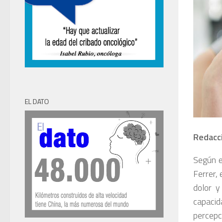
EL DATO
Redacc
Según 
Ferrer,
dolor y
capaci
percepc