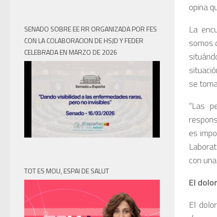
opina q
La encu
SENADO SOBRE EE RR ORGANIZADA POR FES
CON LA COLABORACION DE HSJD Y FEDER
somos c
CELEBRADA EN MARZO DE 2026
situánd
situaci
se toma
“Las p
respons
es impo
Laborat
con una
TOT ES MOU, ESPAI DE SALUT
El dolo
El dolo