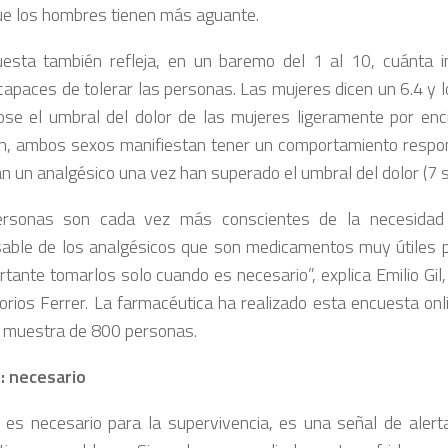
ue los hombres tienen más aguante.
esta también refleja, en un baremo del 1 al 10, cuánta i
apaces de tolerar las personas. Las mujeres dicen un 6.4 y 
ose el umbral del dolor de las mujeres ligeramente por enc
ón, ambos sexos manifiestan tener un comportamiento respo
n un analgésico una vez han superado el umbral del dolor (7 
ersonas son cada vez más conscientes de la necesidad
able de los analgésicos que son medicamentos muy útiles pa
rtante tomarlos solo cuando es necesario”, explica Emilio Gil,
orios Ferrer. La farmacéutica ha realizado esta encuesta onli
 muestra de 800 personas.
r: necesario
r es necesario para la supervivencia, es una señal de aler