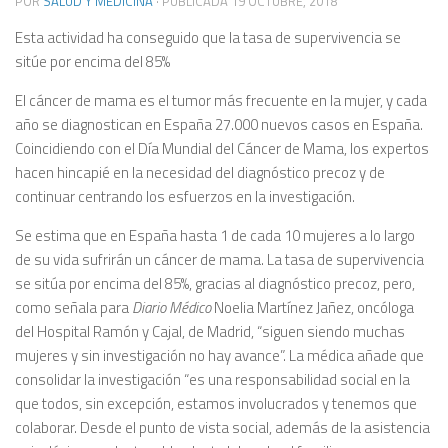
POR
SALUD Y MEDICINA
· PUBLICADA
19 OCTUBRE, 2018
Esta actividad ha conseguido que la tasa de supervivencia se
sitúe por encima del 85%
El cáncer de mama es el tumor más frecuente en la mujer, y cada
año se diagnostican en España 27.000 nuevos casos en España.
Coincidiendo con el Día Mundial del Cáncer de Mama, los expertos
hacen hincapié en la necesidad del diagnóstico precoz y de
continuar centrando los esfuerzos en la investigación.
Se estima que en España hasta 1 de cada 10 mujeres a lo largo
de su vida sufrirán un cáncer de mama. La tasa de supervivencia
se sitúa por encima del 85%, gracias al diagnóstico precoz, pero,
como señala para
Diario Médico
Noelia Martínez Jañez, oncóloga
del Hospital Ramón y Cajal, de Madrid, “siguen siendo muchas
mujeres y sin investigación no hay avance”. La médica añade que
consolidar la investigación “es una responsabilidad social en la
que todos, sin excepción, estamos involucrados y tenemos que
colaborar. Desde el punto de vista social, además de la asistencia